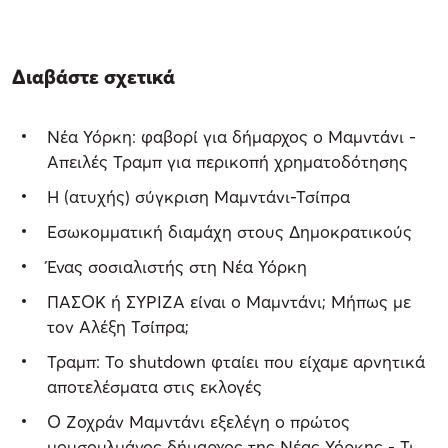
Διαβάστε σχετικά
Νέα Υόρκη: φαβορί για δήμαρχος ο Μαμντάνι -
Απειλές Τραμπ για περικοπή χρηματοδότησης
Η (ατυχής) σύγκριση Μαμντάνι-Τσίπρα
Εσωκομματική διαμάχη στους Δημοκρατικούς
Ένας σοσιαλιστής στη Νέα Υόρκη
ΠΑΣΟΚ ή ΣΥΡΙΖΑ είναι ο Μαμντάνι; Μήπως με
τον Αλέξη Τσίπρα;
Τραμπ: Το shutdown φταίει που είχαμε αρνητικά
αποτελέσματα στις εκλογές
Ο Ζοχράν Μαμντάνι εξελέγη ο πρώτος
μουσουλμάνος δήμαρχος της Νέας Υόρκης - Τι