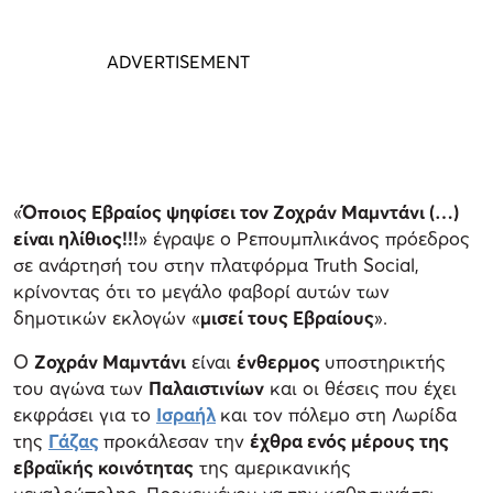
«
Όποιος Εβραίος ψηφίσει τον Ζοχράν Μαμντάνι (…)
είναι ηλίθιος!!!
» έγραψε ο Ρεπουμπλικάνος πρόεδρος
σε ανάρτησή του στην πλατφόρμα Truth Social,
κρίνοντας ότι το μεγάλο φαβορί αυτών των
δημοτικών εκλογών «
μισεί τους Εβραίους
».
Ο
Ζοχράν Μαμντάνι
είναι
ένθερμος
υποστηρικτής
του αγώνα των
Παλαιστινίων
και οι θέσεις που έχει
εκφράσει για το
Ισραήλ
και τον πόλεμο στη Λωρίδα
της
Γάζας
προκάλεσαν την
έχθρα ενός μέρους της
εβραϊκής κοινότητας
της αμερικανικής