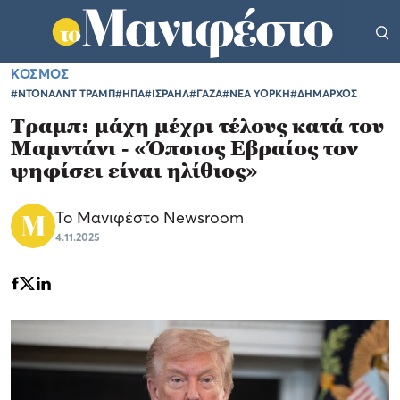
ΚΟΣΜΟΣ
#ΝΤΟΝΑΛΝΤ ΤΡΑΜΠ
#ΗΠΑ
#ΙΣΡΑΗΛ
#ΓΑΖΑ
#ΝΕΑ ΥΟΡΚΗ
#ΔΗΜΑΡΧΟΣ
Τραμπ: μάχη μέχρι τέλους κατά του
Μαμντάνι - «Όποιος Εβραίος τον
ψηφίσει είναι ηλίθιος»
Το Μανιφέστο Newsroom
4.11.2025