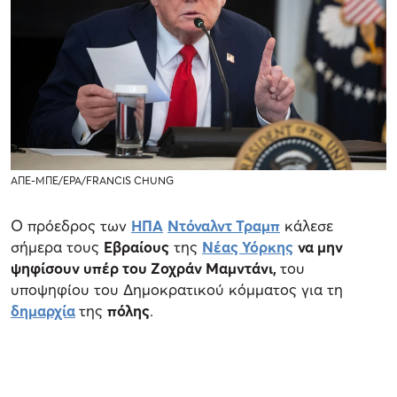
ΑΠΕ-ΜΠΕ/EPA/FRANCIS CHUNG
Ο πρόεδρος των
ΗΠΑ
Ντόναλντ Τραμπ
κάλεσε
σήμερα τους
Εβραίους
της
Νέας Υόρκης
να μην
ψηφίσουν υπέρ του Ζοχράν Μαμντάνι,
του
υποψηφίου του Δημοκρατικού κόμματος για τη
δημαρχία
της
πόλης
.