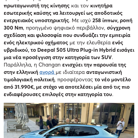
πρωταγωνιστή της κίνησης
και τον
κινητήρα
εσωτερικής καύσης να λειτουργεί ως αποδοτικός
ενεργειακός υποστηρικτής
. Με ισχύ
258 ίππων, ροπή
300 Nm
, προηγμένο ψηφιακό περιβάλλον,
σύγχρονη
σχεδίαση και φιλοσοφία που συνδυάζει την εμπειρία
ενός ηλεκτρικού οχήματος
με την ελευθερία
ενός
υβριδικού, το Deepal S05 Ultra Plug-in Hybrid εισάγει
μια νέα προσέγγιση στην κατηγορία των SUV
.
Παράλληλα, η Changan
ενισχύει την παρουσία της
στην ελληνική
αγορά
με ιδιαίτερα
ανταγωνιστική
τιμολογιακή πολιτική
, προσφέροντας
το νέο μοντέλο
από 31.990€, με στόχο να αποτελέσει μία από τις πιο
ενδιαφέρουσες επιλογές στην κατηγορία του
.