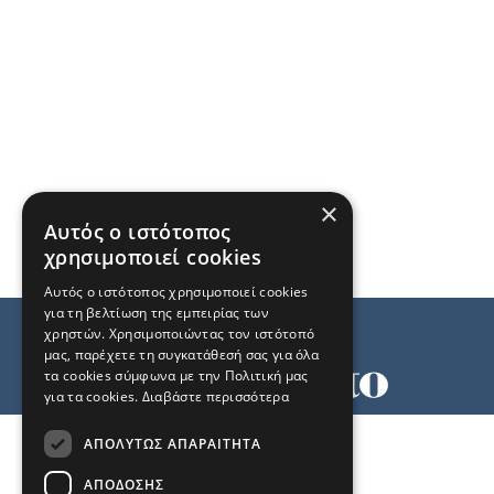
×
Αυτός ο ιστότοπος
χρησιμοποιεί cookies
Αυτός ο ιστότοπος χρησιμοποιεί cookies
για τη βελτίωση της εμπειρίας των
χρηστών. Χρησιμοποιώντας τον ιστότοπό
μας, παρέχετε τη συγκατάθεσή σας για όλα
τα cookies σύμφωνα με την Πολιτική μας
για τα cookies.
Διαβάστε περισσότερα
Όροι χρήσης
ΑΠΟΛΎΤΩΣ ΑΠΑΡΑΊΤΗΤΑ
Ταυτότητα
Επικοινωνία
ΑΠΌΔΟΣΗΣ