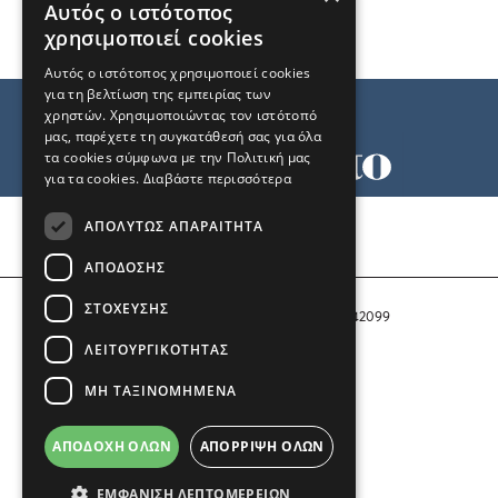
Αυτός ο ιστότοπος
χρησιμοποιεί cookies
Αυτός ο ιστότοπος χρησιμοποιεί cookies
για τη βελτίωση της εμπειρίας των
χρηστών. Χρησιμοποιώντας τον ιστότοπό
μας, παρέχετε τη συγκατάθεσή σας για όλα
τα cookies σύμφωνα με την Πολιτική μας
για τα cookies.
Διαβάστε περισσότερα
Όροι χρήσης
ΑΠΟΛΎΤΩΣ ΑΠΑΡΑΊΤΗΤΑ
Ταυτότητα
Επικοινωνία
ΑΠΌΔΟΣΗΣ
ΣΤΌΧΕΥΣΗΣ
Αριθμός Πιστοποίησης Μ.Η.Τ. 242099
ΛΕΙΤΟΥΡΓΙΚΌΤΗΤΑΣ
COPYRIGHT © 2026 Το Μανιφέστο
ΜΗ ΤΑΞΙΝΟΜΗΜΈΝΑ
Μέλος του
ΑΠΟΔΟΧΉ ΌΛΩΝ
ΑΠΌΡΡΙΨΗ ΌΛΩΝ
ΕΜΦΆΝΙΣΗ ΛΕΠΤΟΜΕΡΕΙΏΝ