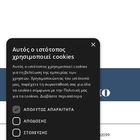
×
Αυτός ο ιστότοπος
χρησιμοποιεί cookies
Αυτός ο ιστότοπος χρησιμοποιεί cookies
για τη βελτίωση της εμπειρίας των
χρηστών. Χρησιμοποιώντας τον ιστότοπό
μας, παρέχετε τη συγκατάθεσή σας για όλα
τα cookies σύμφωνα με την Πολιτική μας
για τα cookies.
Διαβάστε περισσότερα
Όροι χρήσης
ΑΠΟΛΎΤΩΣ ΑΠΑΡΑΊΤΗΤΑ
Ταυτότητα
Επικοινωνία
ΑΠΌΔΟΣΗΣ
ΣΤΌΧΕΥΣΗΣ
Αριθμός Πιστοποίησης Μ.Η.Τ. 242099