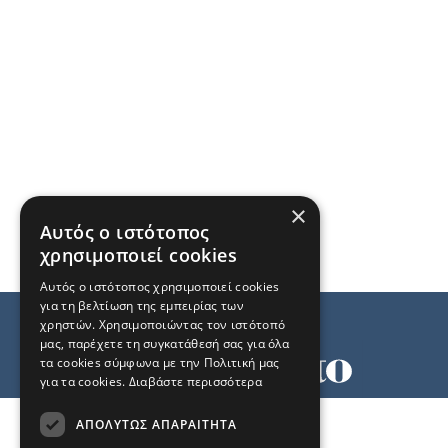
×
Αυτός ο ιστότοπος
χρησιμοποιεί cookies
Αυτός ο ιστότοπος χρησιμοποιεί cookies
για τη βελτίωση της εμπειρίας των
χρηστών. Χρησιμοποιώντας τον ιστότοπό
μας, παρέχετε τη συγκατάθεσή σας για όλα
τα cookies σύμφωνα με την Πολιτική μας
για τα cookies.
Διαβάστε περισσότερα
Όροι χρήσης
ΑΠΟΛΎΤΩΣ ΑΠΑΡΑΊΤΗΤΑ
Ταυτότητα