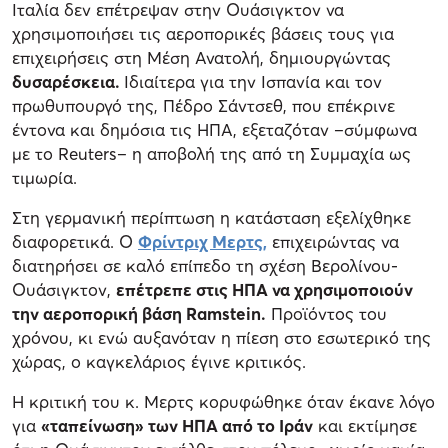
Ιταλία δεν επέτρεψαν στην Ουάσιγκτον να
χρησιμοποιήσει τις αεροπορικές βάσεις τους για
επιχειρήσεις στη Μέση Ανατολή, δημιουργώντας
δυσαρέσκεια.
Ιδιαίτερα για την Ισπανία και τον
πρωθυπουργό της, Πέδρο Σάντσεθ, που επέκρινε
έντονα και δημόσια τις ΗΠΑ, εξεταζόταν –σύμφωνα
με το Reuters– η αποβολή της από τη Συμμαχία ως
τιμωρία.
Στη γερμανική περίπτωση η κατάσταση εξελίχθηκε
διαφορετικά. Ο
Φρίντριχ Μερτς,
επιχειρώντας να
διατηρήσει σε καλό επίπεδο τη σχέση Βερολίνου-
Ουάσιγκτον,
επέτρεπε στις ΗΠΑ να χρησιμοποιούν
την αεροπορική βάση Ramstein.
Προϊόντος του
χρόνου, κι ενώ αυξανόταν η πίεση στο εσωτερικό της
χώρας, ο καγκελάριος έγινε κριτικός.
Η κριτική του κ. Μερτς κορυφώθηκε όταν έκανε λόγο
για
«ταπείνωση» των ΗΠΑ από το Ιράν
και εκτίμησε