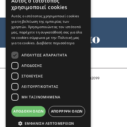
Αυτός ο ιστότοπος
χρησιμοποιεί cookies
Αυτός ο ιστότοπος χρησιμοποιεί cookies
για τη βελτίωση της εμπειρίας των
χρηστών. Χρησιμοποιώντας τον ιστότοπό
μας, παρέχετε τη συγκατάθεσή σας για όλα
τα cookies σύμφωνα με την Πολιτική μας
για τα cookies.
Διαβάστε περισσότερα
Όροι χρήσης
ΑΠΟΛΎΤΩΣ ΑΠΑΡΑΊΤΗΤΑ
Ταυτότητα
Επικοινωνία
ΑΠΌΔΟΣΗΣ
ΣΤΌΧΕΥΣΗΣ
Αριθμός Πιστοποίησης Μ.Η.Τ. 242099
ΛΕΙΤΟΥΡΓΙΚΌΤΗΤΑΣ
COPYRIGHT © 2026 Το Μανιφέστο
ΜΗ ΤΑΞΙΝΟΜΗΜΈΝΑ
Μέλος του
ΑΠΟΔΟΧΉ ΌΛΩΝ
ΑΠΌΡΡΙΨΗ ΌΛΩΝ
ΕΜΦΆΝΙΣΗ ΛΕΠΤΟΜΕΡΕΙΏΝ