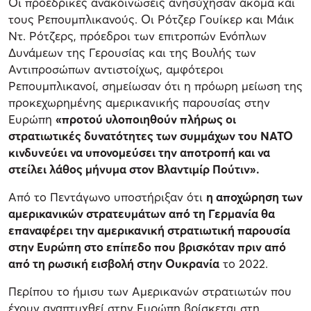
Οι προεδρικές ανακοινώσεις ανησύχησαν ακόμα και
τους Ρεπουμπλικανούς. Οι Ρότζερ Γουίκερ και Μάικ
Ντ. Ρότζερς, πρόεδροι των επιτροπών Ενόπλων
Δυνάμεων της Γερουσίας και της Βουλής των
Αντιπροσώπων αντιστοίχως, αμφότεροι
Ρεπουμπλικανοί, σημείωσαν ότι η πρόωρη μείωση της
προκεχωρημένης αμερικανικής παρουσίας στην
Ευρώπη
«προτού υλοποιηθούν πλήρως οι
στρατιωτικές δυνατότητες των συμμάχων του ΝΑΤΟ
κινδυνεύει να υπονομεύσει την αποτροπή και να
στείλει λάθος μήνυμα στον Βλαντιμίρ Πούτιν».
Από το Πεντάγωνο υποστήριξαν ότι
η αποχώρηση των
αμερικανικών στρατευμάτων από τη Γερμανία θα
επαναφέρει την αμερικανική στρατιωτική παρουσία
στην Ευρώπη στο επίπεδο που βρισκόταν πριν από
από τη ρωσική εισβολή στην Ουκρανία
το 2022.
Περίπου το ήμισυ των Αμερικανών στρατιωτών που
έχουν αναπτυχθεί στην Ευρώπη βρίσκεται στη