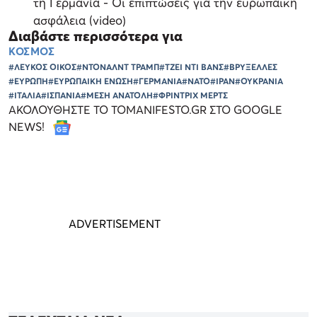
τη Γερμανία - Οι επιπτώσεις για την ευρωπαϊκή
ασφάλεια (video)
Διαβάστε περισσότερα για
ΚΟΣΜΟΣ
#ΛΕΥΚΟΣ ΟΙΚΟΣ
#ΝΤΟΝΑΛΝΤ ΤΡΑΜΠ
#ΤΖΕΙ ΝΤΙ ΒΑΝΣ
#ΒΡΥΞΕΛΛΕΣ
#ΕΥΡΩΠΗ
#ΕΥΡΩΠΑΙΚΗ ΕΝΩΣΗ
#ΓΕΡΜΑΝΙΑ
#ΝΑΤΟ
#ΙΡΑΝ
#ΟΥΚΡΑΝΙΑ
#ΙΤΑΛΙΑ
#ΙΣΠΑΝΙΑ
#ΜΕΣΗ ΑΝΑΤΟΛΗ
#ΦΡΙΝΤΡΙΧ ΜΕΡΤΣ
ΑΚΟΛΟΥΘΗΣΤΕ ΤΟ TOMANIFESTO.GR ΣΤΟ GOOGLE
NEWS!