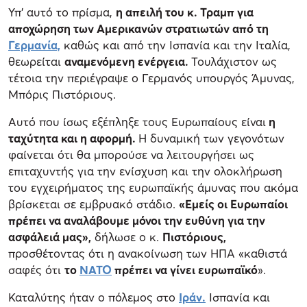
Υπ’ αυτό το πρίσμα,
η απειλή του κ. Τραμπ για
αποχώρηση των Αμερικανών στρατιωτών από τη
Γερμανία,
καθώς και από την Ισπανία και την Ιταλία,
θεωρείται
αναμενόμενη ενέργεια.
Τουλάχιστον ως
τέτοια την περιέγραψε ο Γερμανός υπουργός Άμυνας,
Μπόρις Πιστόριους.
Αυτό που ίσως εξέπληξε τους Ευρωπαίους είναι
η
ταχύτητα και η αφορμή.
Η δυναμική των γεγονότων
φαίνεται ότι θα μπορούσε να λειτουργήσει ως
επιταχυντής για την ενίσχυση και την ολοκλήρωση
του εγχειρήματος της ευρωπαϊκής άμυνας που ακόμα
βρίσκεται σε εμβρυακό στάδιο.
«Εμείς οι Ευρωπαίοι
πρέπει να αναλάβουμε μόνοι την ευθύνη για την
ασφάλειά μας»,
δήλωσε ο κ.
Πιστόριους,
προσθέτοντας ότι η ανακοίνωση των ΗΠΑ «καθιστά
σαφές ότι
το
ΝΑΤΟ
πρέπει να γίνει ευρωπαϊκό
».
Καταλύτης ήταν ο πόλεμος στο
Ιράν.
Ισπανία και