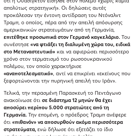
ότι η Ουάσιγκτον εισήλθε στον πόλεμο «χωρίς καμία
απολύτως στρατηγική». Οι δηλώσεις αυτές
προκάλεσαν την έντονη αντίδραση του Ντόναλντ
Τραμπ, ο οποίος, πέρα από την απειλή απόσυρσης
αμερικανικών στρατευμάτων από τη Γερμανία,
επιτέθηκε προσωπικά στον Γερμανό καγκελάριο.
Του
συνέστησε
«να φτιάξει τη διαλυμένη χώρα του, ειδικά
στο Μεταναστευτικό»
και να αφιερώσει περισσότερο
χρόνο στον τερματισμό του ρωσοουκρανικού
πολέμου, τον οποίο χαρακτήρισε
«αναποτελεσματικό»
, αντί να επικρίνει «εκείνους που
ξεφορτώνονται την πυρηνική απειλή του Ιράν».
Τελικά, την περασμένη Παρασκευή το Πεντάγωνο
ανακοίνωσε ότι
σε διάστημα 12 μηνών θα έχει
αποσύρει περίπου 5.000 στρατιώτες από τη
Γερμανία.
Την επομένη, ο πρόεδρος Τραμπ ανέφερε
ότι
«πιθανόν» να αποσυρθούν ακόμα περισσότερα
στρατεύματα,
ενώ δήλωσε ότι εξετάζει το ίδιο