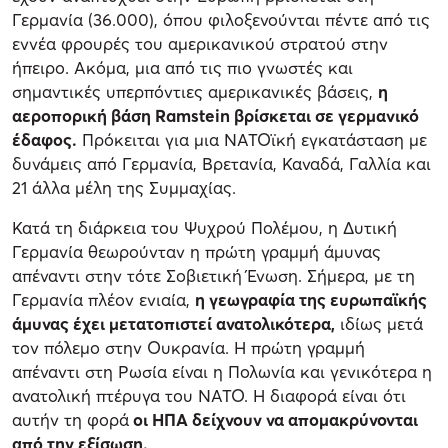
Γερμανία (36.000), όπου φιλοξενούνται πέντε από τις
εννέα φρουρές του αμερικανικού στρατού στην
ήπειρο. Ακόμα, μια από τις πιο γνωστές και
σημαντικές υπερπόντιες αμερικανικές βάσεις,
η
αεροπορική βάση Ramstein βρίσκεται σε γερμανικό
έδαφος.
Πρόκειται για μια ΝΑΤΟϊκή εγκατάσταση με
δυνάμεις από Γερμανία, Βρετανία, Καναδά, Γαλλία και
21 άλλα μέλη της Συμμαχίας.
Κατά τη διάρκεια του Ψυχρού Πολέμου, η Δυτική
Γερμανία θεωρούνταν η πρώτη γραμμή άμυνας
απέναντι στην τότε Σοβιετική Ένωση. Σήμερα, με τη
Γερμανία πλέον ενιαία,
η γεωγραφία της ευρωπαϊκής
άμυνας έχει μετατοπιστεί ανατολικότερα,
ιδίως μετά
τον πόλεμο στην Ουκρανία. Η πρώτη γραμμή
απέναντι στη Ρωσία είναι η Πολωνία και γενικότερα η
ανατολική πτέρυγα του ΝΑΤΟ. Η διαφορά είναι ότι
αυτήν τη φορά
οι ΗΠΑ δείχνουν να απομακρύνονται
από την εξίσωση.