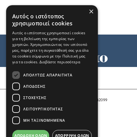
×
Αυτός ο ιστότοπος
χρησιμοποιεί cookies
Αυτός ο ιστότοπος χρησιμοποιεί cookies
για τη βελτίωση της εμπειρίας των
χρηστών. Χρησιμοποιώντας τον ιστότοπό
μας, παρέχετε τη συγκατάθεσή σας για όλα
τα cookies σύμφωνα με την Πολιτική μας
για τα cookies.
Διαβάστε περισσότερα
Όροι χρήσης
ΑΠΟΛΎΤΩΣ ΑΠΑΡΑΊΤΗΤΑ
Ταυτότητα
Επικοινωνία
ΑΠΌΔΟΣΗΣ
ΣΤΌΧΕΥΣΗΣ
Αριθμός Πιστοποίησης Μ.Η.Τ. 242099
ΛΕΙΤΟΥΡΓΙΚΌΤΗΤΑΣ
COPYRIGHT © 2026 Το Μανιφέστο
ΜΗ ΤΑΞΙΝΟΜΗΜΈΝΑ
Μέλος του
ΑΠΟΔΟΧΉ ΌΛΩΝ
ΑΠΌΡΡΙΨΗ ΌΛΩΝ