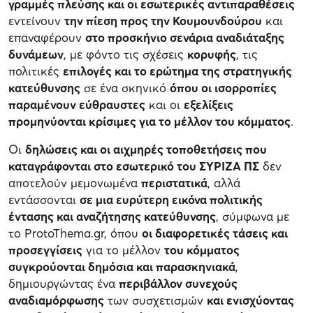
γραμμές πλεύσης και οι εσωτερικές αντιπαραθέσεις
εντείνουν
την πίεση προς την Κουμουνδούρου
και
επαναφέρουν
στο προσκήνιο σενάρια αναδιάταξης
δυνάμεων
, με φόντο τις σχέσεις
κορυφής
, τις
πολιτικές
επιλογές και το ερώτημα της στρατηγικής
κατεύθυνσης
σε ένα σκηνικό
όπου οι ισορροπίες
παραμένουν εύθραυστες
και οι
εξελίξεις
προμηνύονται κρίσιμες για το μέλλον του κόμματος
.
Οι
δηλώσεις και οι αιχμηρές τοποθετήσεις που
καταγράφονται στο εσωτερικό του ΣΥΡΙΖΑ ΠΣ
δεν
αποτελούν μεμονωμένα
περιστατικά
, αλλά
εντάσσονται
σε μια ευρύτερη εικόνα πολιτικής
έντασης και αναζήτησης κατεύθυνσης
, σύμφωνα με
το ProtoThema.gr, όπου
οι διαφορετικές τάσεις και
προσεγγίσεις
για το μέλλον
του κόμματος
συγκρούονται δημόσια και παρασκηνιακά
,
δημιουργώντας ένα
περιβάλλον συνεχούς
αναδιαμόρφωσης
των συσχετισμών
και ενισχύοντας