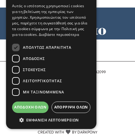
Αυτός ο ιστότοπος χρησιμοποιεί cookies
για τη βελτίωση της εμπειρίας των
χρηστών. Χρησιμοποιώντας τον ιστότοπό
μας, παρέχετε τη συγκατάθεσή σας για όλα
τα cookies σύμφωνα με την Πολιτική μας
για τα cookies.
Διαβάστε περισσότερα
Όροι χρήσης
ΑΠΟΛΎΤΩΣ ΑΠΑΡΑΊΤΗΤΑ
Ταυτότητα
Επικοινωνία
ΑΠΌΔΟΣΗΣ
ΣΤΌΧΕΥΣΗΣ
Αριθμός Πιστοποίησης Μ.Η.Τ. 242099
ΛΕΙΤΟΥΡΓΙΚΌΤΗΤΑΣ
COPYRIGHT © 2026 Το Μανιφέστο
ΜΗ ΤΑΞΙΝΟΜΗΜΈΝΑ
Μέλος του
ΑΠΟΔΟΧΉ ΌΛΩΝ
ΑΠΌΡΡΙΨΗ ΌΛΩΝ
ΕΜΦΆΝΙΣΗ ΛΕΠΤΟΜΕΡΕΙΏΝ
CREATED WITH
BY DARKPONY