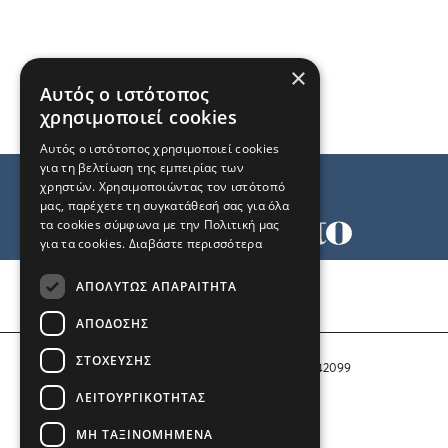
×
Αυτός ο ιστότοπος
χρησιμοποιεί cookies
Αυτός ο ιστότοπος χρησιμοποιεί cookies
για τη βελτίωση της εμπειρίας των
χρηστών. Χρησιμοποιώντας τον ιστότοπό
μας, παρέχετε τη συγκατάθεσή σας για όλα
τα cookies σύμφωνα με την Πολιτική μας
για τα cookies.
Διαβάστε περισσότερα
Όροι χρήσης
ΑΠΟΛΎΤΩΣ ΑΠΑΡΑΊΤΗΤΑ
Ταυτότητα
Επικοινωνία
ΑΠΌΔΟΣΗΣ
ΣΤΌΧΕΥΣΗΣ
Αριθμός Πιστοποίησης Μ.Η.Τ. 242099
ΛΕΙΤΟΥΡΓΙΚΌΤΗΤΑΣ
COPYRIGHT © 2026 Το Μανιφέστο
ΜΗ ΤΑΞΙΝΟΜΗΜΈΝΑ