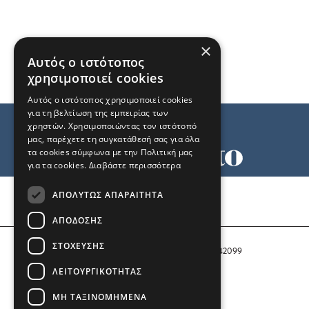
×
Αυτός ο ιστότοπος
χρησιμοποιεί cookies
Αυτός ο ιστότοπος χρησιμοποιεί cookies
για τη βελτίωση της εμπειρίας των
χρηστών. Χρησιμοποιώντας τον ιστότοπό
μας, παρέχετε τη συγκατάθεσή σας για όλα
τα cookies σύμφωνα με την Πολιτική μας
για τα cookies.
Διαβάστε περισσότερα
Όροι χρήσης
ΑΠΟΛΎΤΩΣ ΑΠΑΡΑΊΤΗΤΑ
Ταυτότητα
Επικοινωνία
ΑΠΌΔΟΣΗΣ
ΣΤΌΧΕΥΣΗΣ
Αριθμός Πιστοποίησης Μ.Η.Τ. 242099
ΛΕΙΤΟΥΡΓΙΚΌΤΗΤΑΣ
COPYRIGHT © 2026 Το Μανιφέστο
ΜΗ ΤΑΞΙΝΟΜΗΜΈΝΑ