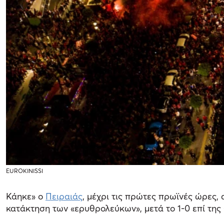
EUROKINISSI
Κάηκε» ο
Πειραιάς
, μέχρι τις πρώτες πρωϊνές ώρες,
κατάκτηση των «ερυθρολεύκων», μετά το 1-0 επί της