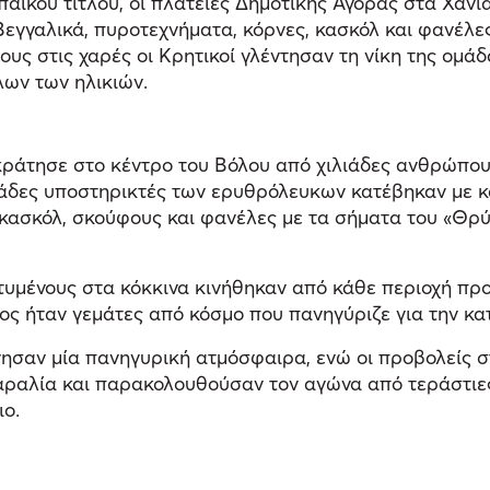
αϊκού τίτλου, οι πλατείες Δημοτικής Αγοράς στα Χανι
Βεγγαλικά, πυροτεχνήματα, κόρνες, κασκόλ και φανέλ
τους στις χαρές οι Κρητικοί γλέντησαν τη νίκη της ομά
λων των ηλικιών.
ικράτησε στο κέντρο του Βόλου από χιλιάδες ανθρώπο
άδες υποστηρικτές των ερυθρόλευκων κατέβηκαν με κά
κασκόλ, σκούφους και φανέλες με τα σήματα του «Θρ
μένους στα κόκκινα κινήθηκαν από κάθε περιοχή προς
ος ήταν γεμάτες από κόσμο που πανηγύριζε για την κ
ησαν μία πανηγυρική ατμόσφαιρα, ενώ οι προβολείς στ
αραλία και παρακολουθούσαν τον αγώνα από τεράστιες
ιο.