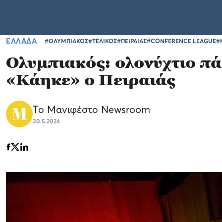
ΕΛΛΑΔΑ
#ΟΛΥΜΠΙΑΚΟΣ
#ΤΕΛΙΚΟΣ
#ΠΕΙΡΑΙΑΣ
#CONFERENCE LEAGUE
#
Ολυμπιακός: ολονύχτιο πά
«Κάηκε» ο Πειραιάς
Το Μανιφέστο Newsroom
30.5.2024