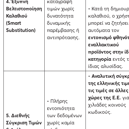
4. Έξυπνη
καταγραφή
Βελτιστοποίηση
τιμών χωρίς
• Κατά τη δημιουρ
Καλαθιού
δυνατότητα
καλαθιού, ο χρήσ
(Smart
δυναμικής
μπορεί να ζητήσει
Substitution)
παρέμβασης ή
αυτόματα τον
αντιπρότασης.
εντοπισμό φθηνό
εναλλακτικού
προϊόντος στην ίδ
κατηγορία
εντός 
ίδιας αλυσίδας.
•
Αναλυτική σύγκ
της ελληνικής τιμ
τις τιμές σε άλλες
χώρες της Ε.Ε.
γι
• Πλήρης
χιλιάδες κοινούς
εντοπιότητα
κωδικούς.
5. Διεθνής
των δεδομένων
Σύγκριση Τιμών
χωρίς καμία