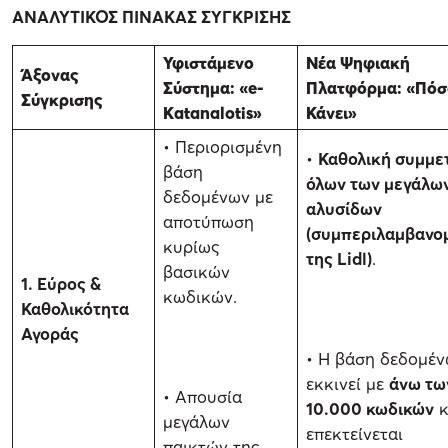
ΑΝΑΛΥΤΙΚΟΣ ΠΙΝΑΚΑΣ ΣΥΓΚΡΙΣΗΣ
Υφιστάμενο
Νέα Ψηφιακή
Άξονας
Σύστημα: «e-
Πλατφόρμα: «Πόσ
Σύγκρισης
Katanalotis»
Κάνει»
• Περιορισμένη
•
Καθολική συμμε
βάση
όλων των μεγάλω
δεδομένων με
αλυσίδων
αποτύπωση
(συμπεριλαμβανο
κυρίως
της Lidl)
.
βασικών
1. Εύρος &
κωδικών.
Καθολικότητα
Αγοράς
• Η βάση δεδομέ
εκκινεί με
άνω τω
• Απουσία
10.000 κωδικών
κ
μεγάλων
επεκτείνεται
παικτών της