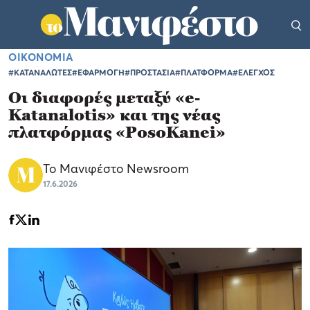
ΟΙΚΟΝΟΜΙΑ
#ΚΑΤΑΝΑΛΩΤΕΣ
#ΕΦΑΡΜΟΓΗ
#ΠΡΟΣΤΑΣΙΑ
#ΠΛΑΤΦΟΡΜΑ
#ΕΛΕΓΧΟΣ
Οι διαφορές μεταξύ «e-
Katanalotis» και της νέας
πλατφόρμας «PosoKanei»
Το Μανιφέστο Newsroom
17.6.2026