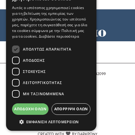
Αυτός ο ιστότοπος χρησιμοποιεί cookies
για τη βελτίωση της εμπειρίας των
χρηστών. Χρησιμοποιώντας τον ιστότοπό
μας, παρέχετε τη συγκατάθεσή σας για όλα
τα cookies σύμφωνα με την Πολιτική μας
για τα cookies.
Διαβάστε περισσότερα
Όροι χρήσης
ΑΠΟΛΎΤΩΣ ΑΠΑΡΑΊΤΗΤΑ
Ταυτότητα
Επικοινωνία
ΑΠΌΔΟΣΗΣ
ΣΤΌΧΕΥΣΗΣ
Αριθμός Πιστοποίησης Μ.Η.Τ. 242099
ΛΕΙΤΟΥΡΓΙΚΌΤΗΤΑΣ
COPYRIGHT © 2026 Το Μανιφέστο
ΜΗ ΤΑΞΙΝΟΜΗΜΈΝΑ
Μέλος του
ΑΠΟΔΟΧΉ ΌΛΩΝ
ΑΠΌΡΡΙΨΗ ΌΛΩΝ
ΕΜΦΆΝΙΣΗ ΛΕΠΤΟΜΕΡΕΙΏΝ
CREATED WITH
BY DARKPONY