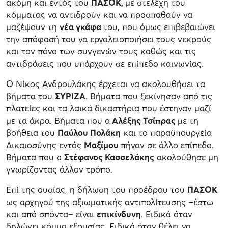
ακόμη και εντός του
ΠΑΣΟΚ,
με στελέχη του
κόμματος να αντιδρούν και να προσπαθούν να
μαζέψουν τη
νέα γκάφα
του, που όμως επιβεβαιώνει
την απόφασή του να εργαλειοποιήσει τους νεκρούς
και τον πόνο των συγγενών τους καθώς και τις
αντιδράσεις που υπάρχουν σε επίπεδο κοινωνίας.
Ο Νίκος Ανδρουλάκης έρχεται να ακολουθήσει τα
βήματα του
ΣΥΡΙΖΑ
. Βήματα που ξεκίνησαν από τις
πλατείες και τα λαικά δικαστήρια που έστηναν μαζί
με τα άκρα. Βήματα που ο
Αλέξης Τσίπρας
με τη
βοήθεια του
Παύλου Πολάκη
και το παραϋπουργείο
Δικαιοσύνης εντός
Μαξίμου
πήγαν σε άλλο επίπεδο.
Βήματα που ο
Στέφανος Κασσελάκης
ακολούθησε μη
γνωρίζοντας άλλον τρόπο.
Επί της ουσίας, η δήλωση του προέδρου του
ΠΑΣΟΚ
ως αρχηγού της αξιωματικής αντιπολίτευσης –έστω
και από σπόντα– είναι
επικίνδυνη
. Ειδικά όταν
δηλώνει κόμμα εξουσίας. Ειδικά όταν θέλει να