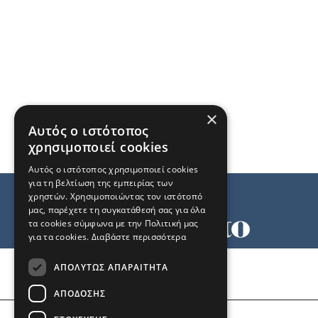
×
Αυτός ο ιστότοπος
χρησιμοποιεί cookies
Αυτός ο ιστότοπος χρησιμοποιεί cookies
για τη βελτίωση της εμπειρίας των
χρηστών. Χρησιμοποιώντας τον ιστότοπό
μας, παρέχετε τη συγκατάθεσή σας για όλα
τα cookies σύμφωνα με την Πολιτική μας
για τα cookies.
Διαβάστε περισσότερα
Όροι χρήσης
ΑΠΟΛΎΤΩΣ ΑΠΑΡΑΊΤΗΤΑ
Ταυτότητα
Επικοινωνία
ΑΠΌΔΟΣΗΣ