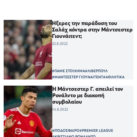
Ήξερες την παράδοση του
Σαλάχ κόντρα στην Μάντσεστερ
Γιουνάιτεντ;
22.8.2022
#ΠΑΜΕ ΣΤΟΙΧΗΜΑ
#ΛΙΒΕΡΠΟΥΛ
#ΜΑΝΤΣΕΣΤΕΡ ΓΙΟΥΝΑΙΤΕΝΤ
#ΑΘΛΗΤΙΚΑ
Η Μάντσεστερ Γ. απειλεί τον
Ρονάλντο με διακοπή
συμβολαίου
14.8.2022
#ΠΟΔΟΣΦΑΙΡΟ
#PREMIER LEAGUE
#ΚΡΙΣΤΙΑΝΟ ΡΟΝΑΛΝΤΟ