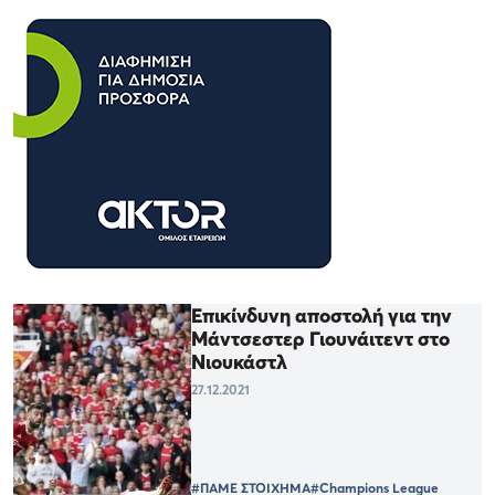
Επικίνδυνη αποστολή για την
Μάντσεστερ Γιουνάιτεντ στο
Νιουκάστλ
27.12.2021
#ΠΑΜΕ ΣΤΟΙΧΗΜΑ
#Champions League