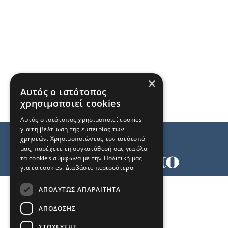
×
Αυτός ο ιστότοπος
χρησιμοποιεί cookies
Αυτός ο ιστότοπος χρησιμοποιεί cookies
για τη βελτίωση της εμπειρίας των
χρηστών. Χρησιμοποιώντας τον ιστότοπό
μας, παρέχετε τη συγκατάθεσή σας για όλα
τα cookies σύμφωνα με την Πολιτική μας
για τα cookies.
Διαβάστε περισσότερα
Όροι χρήσης
ΑΠΟΛΎΤΩΣ ΑΠΑΡΑΊΤΗΤΑ
Ταυτότητα
Επικοινωνία
ΑΠΌΔΟΣΗΣ
ΣΤΌΧΕΥΣΗΣ