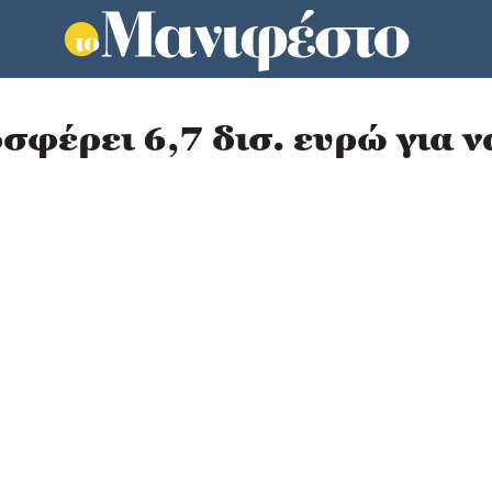
σφέρει 6,7 δισ. ευρώ για ν