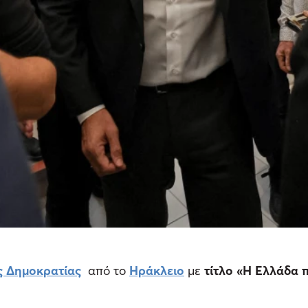
ς Δημοκρατίας
από το
Ηράκλειο
με
τίτλο «H Ελλάδα 