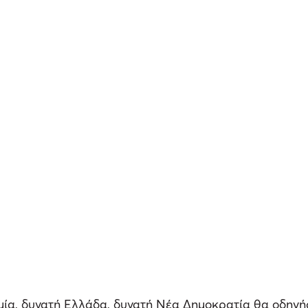
μία, δυνατή Ελλάδα, δυνατή Νέα Δημοκρατία θα οδηγ