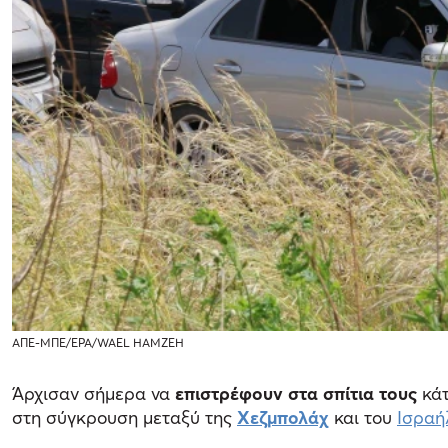
ΑΠΕ-ΜΠΕ/EPA/WAEL HAMZEH
Άρχισαν σήμερα να
επιστρέφουν στα σπίτια τους
κάτ
στη σύγκρουση μεταξύ της
Χεζμπολάχ
και του
Ισραή