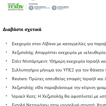
Διαβάστε σχετικά
Εκεχειρία στον Λίβανο με καταγγελίες για παρα
Χεζμπολάχ: Απορρίπτει εκεχειρία με «ελευθερία
Στέιτ Ντιπάρτμεντ: 10ήμερη εκεχειρία Ισραήλ κα
Συλλυπητήριο μήνυμα του ΥΠΕΞ για τον θάνατο 
Reuters: Πρώτες απευθείας επαφές Ισραήλ και Λ
Χεζμπολάχ: «Θα παραβιάσουμε την κίτρινη γραμ
Ίσραελ Κατς: Η Χεζμπολάχ θα αφοπλιστεί με «σ
Εντολή Νετανιάχου στον ισραηλινό στρατό: Χτυ