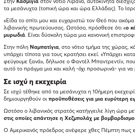
Στην
Κασμίγια
στον νότιο Λίβανο, αυτοκίνητα διέσχι
τα μεσάνυχτα (τοπική ώρα και ώρα Ελλάδας). Το Ισρα
«Είδα το σπίτι μου και ευχαριστώ τον Θεό που ακόμα 
λιβανικής πρωτεύουσας. Ωστόσο, πρόσθεσε ότι «
ο κ
μυρωδιά
. Είναι δύσκολη τώρα μια κανονική επιστροφ
Στην πόλη
Ναμπατίγια
, στο νότιο τμήμα της χώρας, 
υπάρχει τίποτα για τους κρατήσει εκεί. «Υπάρχει κατ
φεύγουμε ξανά», δήλωσε ο Φαντέλ Μπαντρεντίν, που π
αυτό το πράγμα μια και καλή -όχι προσωρινά- για να
Σε ισχύ η εκεχειρία
Σε ισχύ τέθηκε από τα μεσάνυχτα η 10ήμερη εκεχειρ
δημιουργηθούν οι
προϋποθέσεις για μια ευρύτερη ε
Ωστόσο ο λιβανικός στρατός κατήγγειλε λίγη ώρα μ
στις οποίες απάντησε η Χεζμπολάχ με βομβαρδισμο
Ο Αμερικανός πρόεδρος ανέφερε χθες Πέμπτη πως ελ