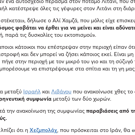
ζαν ένα αυτοσχέδιο πέρασμα στον ποταμό Λιτάνι, που 
ήλ κατέστρεψε όλες τις γέφυρες στον Λιτάνι στη διάρ
στέκεται», δήλωσε ο Αλί Χαμζά, που μόλις είχε επισκε
όσμος φοβάται να έρθει για να μείνει και είναι αδύνατ
ή, παρά τις δυσκολίες του εκτοπισμού».
κάποιοι κάτοικοι που επέστρεψαν στην περιοχή είπαν ότ
αστροφή και δεν μπορεί να ζήσει κάποιος εκεί. Είναι μ
ήγε στην περιοχή με τον μικρό του γιο και τη σύζυγό 
 μπορέσουμε να επιστρέψουμε στα σπίτια και τη γη μα
ία μεταξύ
Ισραήλ
και
Λιβάνου
που ανακοίνωσε χθες το
ιρηνευτική συμφωνία
μεταξύ των δύο χωρών.
ετά την ανακοίνωση της συμφωνίας
παραβιάσεις από τ
ύς.
πίζει ότι η
Χεζμπολάχ
, που πρόσκειται στο Ιράν, θα 