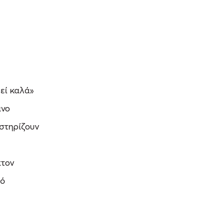
εί καλά»
ανο
 στηρίζουν
κτον
μό