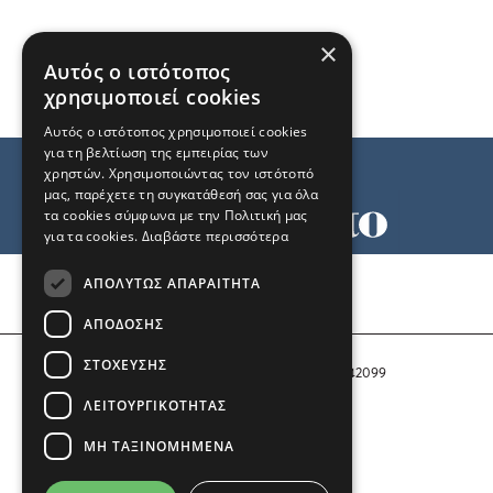
×
Αυτός ο ιστότοπος
χρησιμοποιεί cookies
Αυτός ο ιστότοπος χρησιμοποιεί cookies
για τη βελτίωση της εμπειρίας των
χρηστών. Χρησιμοποιώντας τον ιστότοπό
μας, παρέχετε τη συγκατάθεσή σας για όλα
τα cookies σύμφωνα με την Πολιτική μας
για τα cookies.
Διαβάστε περισσότερα
Όροι χρήσης
ΑΠΟΛΎΤΩΣ ΑΠΑΡΑΊΤΗΤΑ
Ταυτότητα
Επικοινωνία
ΑΠΌΔΟΣΗΣ
ΣΤΌΧΕΥΣΗΣ
Αριθμός Πιστοποίησης Μ.Η.Τ. 242099
ΛΕΙΤΟΥΡΓΙΚΌΤΗΤΑΣ
COPYRIGHT © 2026 Το Μανιφέστο
ΜΗ ΤΑΞΙΝΟΜΗΜΈΝΑ
Μέλος του