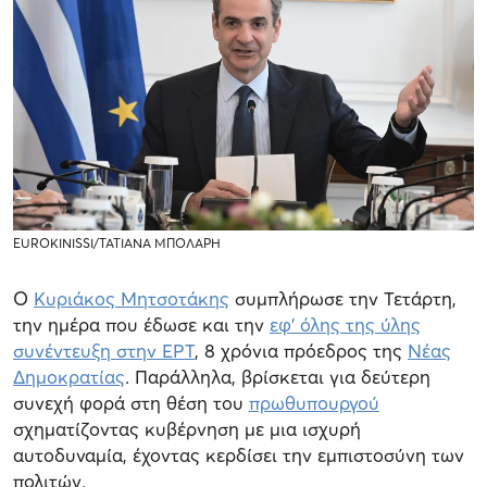
EUROKINISSI/ΤΑΤΙΑΝΑ ΜΠΟΛΑΡΗ
Ο
Κυριάκος Μητσοτάκης
συμπλήρωσε την Τετάρτη,
την ημέρα που έδωσε και την
εφ' όλης της ύλης
συνέντευξη στην ΕΡΤ
, 8 χρόνια πρόεδρος της
Νέας
Δημοκρατίας
. Παράλληλα, βρίσκεται για δεύτερη
συνεχή φορά στη θέση του
πρωθυπουργού
σχηματίζοντας κυβέρνηση με μια ισχυρή
αυτοδυναμία, έχοντας κερδίσει την εμπιστοσύνη των
πολιτών.