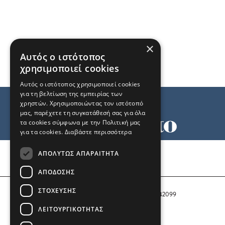
×
Αυτός ο ιστότοπος
χρησιμοποιεί cookies
Αυτός ο ιστότοπος χρησιμοποιεί cookies
για τη βελτίωση της εμπειρίας των
χρηστών. Χρησιμοποιώντας τον ιστότοπό
μας, παρέχετε τη συγκατάθεσή σας για όλα
τα cookies σύμφωνα με την Πολιτική μας
για τα cookies.
Διαβάστε περισσότερα
Όροι χρήσης
ΑΠΟΛΎΤΩΣ ΑΠΑΡΑΊΤΗΤΑ
Ταυτότητα
Επικοινωνία
ΑΠΌΔΟΣΗΣ
ΣΤΌΧΕΥΣΗΣ
Αριθμός Πιστοποίησης Μ.Η.Τ. 242099
ΛΕΙΤΟΥΡΓΙΚΌΤΗΤΑΣ
COPYRIGHT © 2026 Το Μανιφέστο