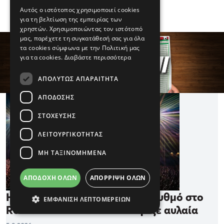
Αυτός ο ιστότοπος χρησιμοποιεί cookies
για τη βελτίωση της εμπειρίας των
χρηστών. Χρησιμοποιώντας τον ιστότοπό
μας, παρέχετε τη συγκατάθεσή σας για όλα
τα cookies σύμφωνα με την Πολιτική μας
για τα cookies.
Διαβάστε περισσότερα
ΑΠΟΛΎΤΩΣ ΑΠΑΡΑΊΤΗΤΑ
ΑΠΌΔΟΣΗΣ
ΣΤΌΧΕΥΣΗΣ
ΛΕΙΤΟΥΡΓΙΚΌΤΗΤΑΣ
ΜΗ ΤΑΞΙΝΟΜΗΜΈΝΑ
ΑΠΟΔΟΧΉ ΌΛΩΝ
ΑΠΌΡΡΙΨΗ ΌΛΩΝ
Η Allwyn έδωσε τον δικό της ρυθμό στο
ΕΜΦΆΝΙΣΗ ΛΕΠΤΟΜΕΡΕΙΏΝ
Release Athens 2026 που έριξε αυλαία