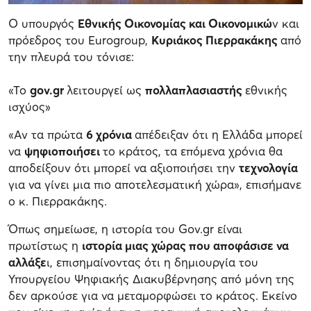
Ο υπουργός
Εθνικής Οικονομίας και Οικονομικώ
ν και
πρόεδρος του Eurogroup,
Κυριάκος Πιερρακάκης
από
την πλευρά του τόνισε:
«Το
gov.gr
λειτουργεί ως
πολλαπλασιαστής
εθνικής
ισχύος»
«Αν τα πρώτα
6 χρόνια
απέδειξαν ότι η Ελλάδα μπορεί
να
ψηφιοποιήσει
το κράτος, τα επόμενα χρόνια θα
αποδείξουν ότι μπορεί να αξιοποιήσει την
τεχνολογία
για να γίνει μια πιο αποτελεσματική χώρα», επισήμανε
ο κ. Πιερρακάκης.
Όπως σημείωσε, η ιστορία του Gov.gr είναι
πρωτίστως η
ιστορία μιας χώρας που αποφάσισε να
αλλάξε
ι, επισημαίνοντας ότι η δημιουργία του
Υπουργείου Ψηφιακής Διακυβέρνησης από μόνη της
δεν αρκούσε για να μεταμορφώσει το κράτος. Εκείνο