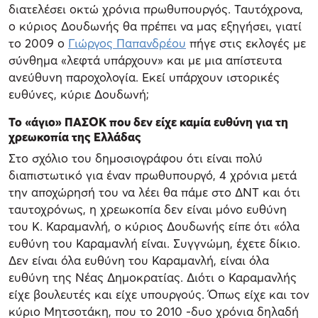
διατελέσει οκτώ χρόνια πρωθυπουργός. Ταυτόχρονα,
ο κύριος Δουδωνής θα πρέπει να μας εξηγήσει, γιατί
το 2009 ο
Γιώργος Παπανδρέου
πήγε στις εκλογές με
σύνθημα «λεφτά υπάρχουν» και με μια απίστευτα
ανεύθυνη παροχολογία. Εκεί υπάρχουν ιστορικές
ευθύνες, κύριε Δουδωνή;
Το «άγιο» ΠΑΣΟΚ που δεν είχε καμία ευθύνη για τη
χρεωκοπία της Ελλάδας
Στο σχόλιο του δημοσιογράφου ότι είναι πολύ
διαπιστωτικό για έναν πρωθυπουργό, 4 χρόνια μετά
την αποχώρησή του να λέει θα πάμε στο ΔΝΤ και ότι
ταυτοχρόνως, η χρεωκοπία δεν είναι μόνο ευθύνη
του Κ. Καραμανλή, ο κύριος Δουδωνής είπε ότι «όλα
ευθύνη του Καραμανλή είναι. Συγγνώμη, έχετε δίκιο.
Δεν είναι όλα ευθύνη του Καραμανλή, είναι όλα
ευθύνη της Νέας Δημοκρατίας. Διότι ο Καραμανλής
είχε βουλευτές και είχε υπουργούς. Όπως είχε και τον
κύριο Μητσοτάκη, που το 2010 -δυο χρόνια δηλαδή