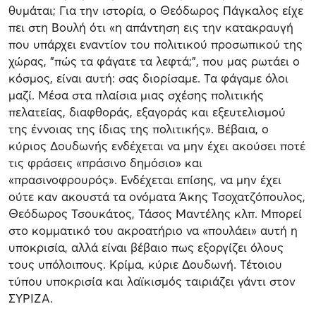
θυμάται; Για την ιστορία, ο Θεόδωρος Πάγκαλος είχε
πει στη Βουλή ότι «η απάντηση εις την κατακραυγή
που υπάρχει εναντίον του πολιτικού προσωπικού της
χώρας, "πώς τα φάγατε τα λεφτά;", που μας ρωτάει ο
κόσμος, είναι αυτή: σας διορίσαμε. Τα φάγαμε όλοι
μαζί. Μέσα στα πλαίσια μιας σχέσης πολιτικής
πελατείας, διαφθοράς, εξαγοράς και εξευτελισμού
της έννοιας της ίδιας της πολιτικής». Βέβαια, ο
κύριος Δουδωνής ενδέχεται να μην έχει ακούσει ποτέ
τις φράσεις «πράσινο δημόσιο» και
«πρασινοφρουρός». Ενδέχεται επίσης, να μην έχει
ούτε καν ακουστά τα ονόματα Άκης Τσοχατζόπουλος,
Θεόδωρος Τσουκάτος, Τάσος Μαντέλης κλπ. Μπορεί
στο κομματικό του ακροατήριο να «πουλάει» αυτή η
υποκρισία, αλλά είναι βέβαιο πως εξοργίζει όλους
τους υπόλοιπους. Κρίμα, κύριε Δουδωνή. Τέτοιου
τύπου υποκρισία και λαϊκισμός ταιριάζει γάντι στον
ΣΥΡΙΖΑ.