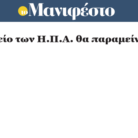
είο των Η.Π.Α. θα παραμείν