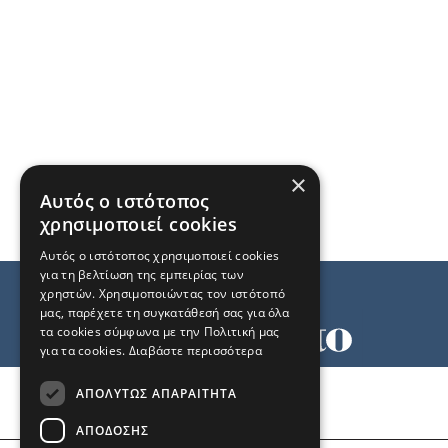
×
Αυτός ο ιστότοπος
χρησιμοποιεί cookies
Αυτός ο ιστότοπος χρησιμοποιεί cookies
για τη βελτίωση της εμπειρίας των
χρηστών. Χρησιμοποιώντας τον ιστότοπό
μας, παρέχετε τη συγκατάθεσή σας για όλα
τα cookies σύμφωνα με την Πολιτική μας
για τα cookies.
Διαβάστε περισσότερα
Όροι χρήσης
ΑΠΟΛΎΤΩΣ ΑΠΑΡΑΊΤΗΤΑ
Ταυτότητα
Επικοινωνία
ΑΠΌΔΟΣΗΣ