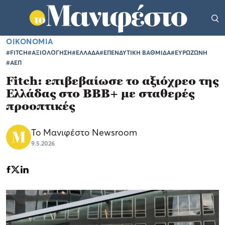
ΟΙΚΟΝΟΜΙΑ
#FITCH
#ΑΞΙΟΛΟΓΗΣΗ
#ΕΛΛΑΔΑ
#ΕΠΕΝΔΥΤΙΚΗ ΒΑΘΜΙΔΑ
#ΕΥΡΩΖΩΝΗ
#ΑΕΠ
Fitch: επιβεβαίωσε το αξιόχρεο της
Ελλάδας στο BBB+ με σταθερές
προοπτικές
Το Μανιφέστο Newsroom
9.5.2026