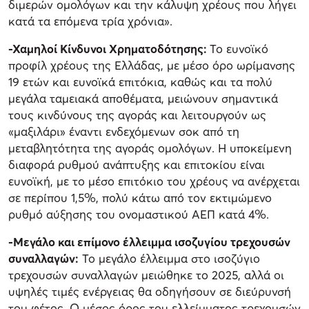
διμερών ομολόγων και την κάλυψη χρέους που λήγει
κατά τα επόμενα τρία χρόνια».
-Χαμηλοί Κίνδυνοι Χρηματοδότησης:
Το ευνοϊκό
προφίλ χρέους της Ελλάδας, με μέσο όρο ωρίμανσης
19 ετών και ευνοϊκά επιτόκια, καθώς και τα πολύ
μεγάλα ταμειακά αποθέματα, μειώνουν σημαντικά
τους κινδύνους της αγοράς και λειτουργούν ως
«μαξιλάρι» έναντι ενδεχόμενων σοκ από τη
μεταβλητότητα της αγοράς ομολόγων. Η υποκείμενη
διαφορά ρυθμού ανάπτυξης και επιτοκίου είναι
ευνοϊκή, με το μέσο επιτόκιο του χρέους να ανέρχεται
σε περίπου 1,5%, πολύ κάτω από τον εκτιμώμενο
ρυθμό αύξησης του ονομαστικού ΑΕΠ κατά 4%.
-Μεγάλο και επίμονο έλλειμμα ισοζυγίου τρεχουσών
συναλλαγών:
Το μεγάλο έλλειμμα στο ισοζύγιο
τρεχουσών συναλλαγών μειώθηκε το 2025, αλλά οι
υψηλές τιμές ενέργειας θα οδηγήσουν σε διεύρυνσή
του φέτος. Ο μέσος όρος του ελλείμματος τρεχουσών