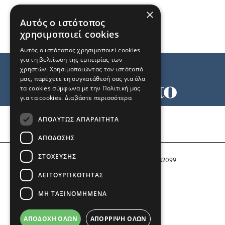
×
Αυτός ο ιστότοπος
χρησιμοποιεί cookies
Αυτός ο ιστότοπος χρησιμοποιεί cookies
για τη βελτίωση της εμπειρίας των
χρηστών. Χρησιμοποιώντας τον ιστότοπό
μας, παρέχετε τη συγκατάθεσή σας για όλα
τα cookies σύμφωνα με την Πολιτική μας
για τα cookies.
Διαβάστε περισσότερα
Όροι χρήσης
ΑΠΟΛΎΤΩΣ ΑΠΑΡΑΊΤΗΤΑ
Ταυτότητα
Επικοινωνία
ΑΠΌΔΟΣΗΣ
ΣΤΌΧΕΥΣΗΣ
Αριθμός Πιστοποίησης Μ.Η.Τ. 242099
ΛΕΙΤΟΥΡΓΙΚΌΤΗΤΑΣ
COPYRIGHT © 2026 Το Μανιφέστο
ΜΗ ΤΑΞΙΝΟΜΗΜΈΝΑ
Μέλος του
ΑΠΟΔΟΧΉ ΌΛΩΝ
ΑΠΌΡΡΙΨΗ ΌΛΩΝ