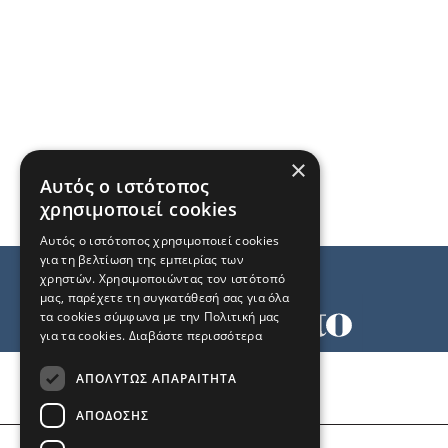
×
Αυτός ο ιστότοπος
χρησιμοποιεί cookies
Αυτός ο ιστότοπος χρησιμοποιεί cookies
για τη βελτίωση της εμπειρίας των
χρηστών. Χρησιμοποιώντας τον ιστότοπό
μας, παρέχετε τη συγκατάθεσή σας για όλα
τα cookies σύμφωνα με την Πολιτική μας
για τα cookies.
Διαβάστε περισσότερα
Όροι χρήσης
ΑΠΟΛΎΤΩΣ ΑΠΑΡΑΊΤΗΤΑ
Ταυτότητα
Επικοινωνία
ΑΠΌΔΟΣΗΣ