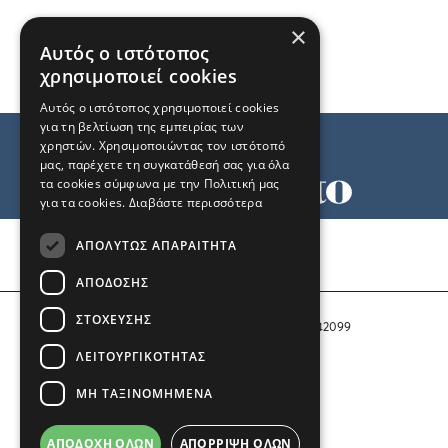
×
Αυτός ο ιστότοπος
χρησιμοποιεί cookies
Αυτός ο ιστότοπος χρησιμοποιεί cookies
για τη βελτίωση της εμπειρίας των
χρηστών. Χρησιμοποιώντας τον ιστότοπό
μας, παρέχετε τη συγκατάθεσή σας για όλα
τα cookies σύμφωνα με την Πολιτική μας
για τα cookies.
Διαβάστε περισσότερα
Όροι χρήσης
ΑΠΟΛΎΤΩΣ ΑΠΑΡΑΊΤΗΤΑ
Ταυτότητα
Επικοινωνία
ΑΠΌΔΟΣΗΣ
ΣΤΌΧΕΥΣΗΣ
Αριθμός Πιστοποίησης Μ.Η.Τ. 242099
ΛΕΙΤΟΥΡΓΙΚΌΤΗΤΑΣ
COPYRIGHT © 2026 Το Μανιφέστο
ΜΗ ΤΑΞΙΝΟΜΗΜΈΝΑ
Μέλος του
ΑΠΟΔΟΧΉ ΌΛΩΝ
ΑΠΌΡΡΙΨΗ ΌΛΩΝ