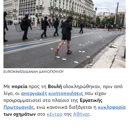
EUROKINISSΙ/ΔΑΝΑΗ ΔΑΥΛΟΠΟΥΛΟΥ
Με
πορεία
προς τη
Βουλή
ολοκληρώθηκαν, πριν από
λίγο, οι
απεργιακές
κινητοποιήσεις
που είχαν
προγραμματιστεί στο πλαίσιο της
Εργατικής
Πρωτομαγιάς
, ενώ κανονικά διεξάγεται η
κυκλοφορία
των οχημάτων
στο
κέντρο
της
Αθήνας
.