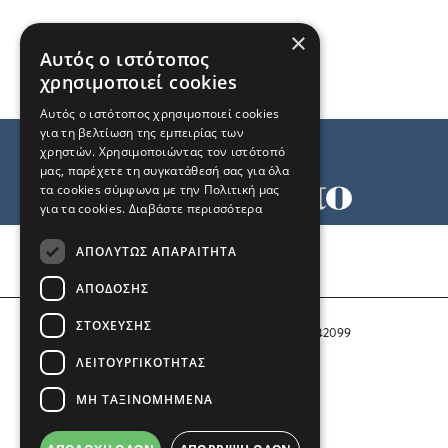
×
Αυτός ο ιστότοπος
χρησιμοποιεί cookies
Αυτός ο ιστότοπος χρησιμοποιεί cookies
για τη βελτίωση της εμπειρίας των
χρηστών. Χρησιμοποιώντας τον ιστότοπό
μας, παρέχετε τη συγκατάθεσή σας για όλα
τα cookies σύμφωνα με την Πολιτική μας
για τα cookies.
Διαβάστε περισσότερα
Όροι χρήσης
ΑΠΟΛΎΤΩΣ ΑΠΑΡΑΊΤΗΤΑ
Ταυτότητα
Επικοινωνία
ΑΠΌΔΟΣΗΣ
ΣΤΌΧΕΥΣΗΣ
Αριθμός Πιστοποίησης Μ.Η.Τ. 242099
ΛΕΙΤΟΥΡΓΙΚΌΤΗΤΑΣ
COPYRIGHT © 2026 Το Μανιφέστο
ΜΗ ΤΑΞΙΝΟΜΗΜΈΝΑ
Μέλος του