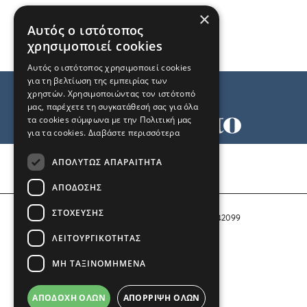
×
Αυτός ο ιστότοπος
χρησιμοποιεί cookies
Αυτός ο ιστότοπος χρησιμοποιεί cookies
για τη βελτίωση της εμπειρίας των
χρηστών. Χρησιμοποιώντας τον ιστότοπό
μας, παρέχετε τη συγκατάθεσή σας για όλα
τα cookies σύμφωνα με την Πολιτική μας
για τα cookies.
Διαβάστε περισσότερα
Όροι χρήσης
ΑΠΟΛΎΤΩΣ ΑΠΑΡΑΊΤΗΤΑ
Ταυτότητα
Επικοινωνία
ΑΠΌΔΟΣΗΣ
ΣΤΌΧΕΥΣΗΣ
Αριθμός Πιστοποίησης Μ.Η.Τ. 242099
ΛΕΙΤΟΥΡΓΙΚΌΤΗΤΑΣ
COPYRIGHT © 2026 Το Μανιφέστο
ΜΗ ΤΑΞΙΝΟΜΗΜΈΝΑ
Μέλος του
ΑΠΟΔΟΧΉ ΌΛΩΝ
ΑΠΌΡΡΙΨΗ ΌΛΩΝ