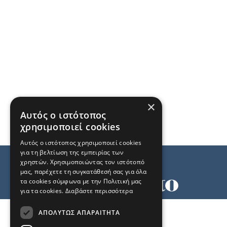
×
Αυτός ο ιστότοπος
χρησιμοποιεί cookies
Αυτός ο ιστότοπος χρησιμοποιεί cookies
για τη βελτίωση της εμπειρίας των
χρηστών. Χρησιμοποιώντας τον ιστότοπό
μας, παρέχετε τη συγκατάθεσή σας για όλα
τα cookies σύμφωνα με την Πολιτική μας
για τα cookies.
Διαβάστε περισσότερα
Όροι χρήσης
ΑΠΟΛΎΤΩΣ ΑΠΑΡΑΊΤΗΤΑ
Ταυτότητα