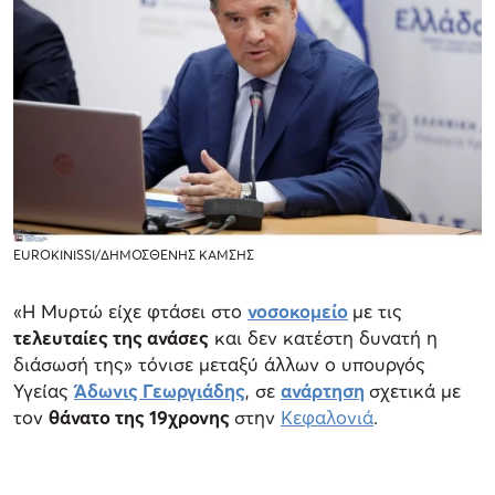
EUROKINISSI/ΔΗΜΟΣΘΕΝΗΣ ΚΑΜΣΗΣ
«Η Μυρτώ είχε φτάσει στο
νοσοκομείο
με τις
τελευταίες της ανάσες
και δεν κατέστη δυνατή η
διάσωσή της» τόνισε μεταξύ άλλων ο υπουργός
Υγείας
Άδωνις Γεωργιάδης
, σε
ανάρτηση
σχετικά με
τον
θάνατο της 19χρονης
στην
Κεφαλονιά
.