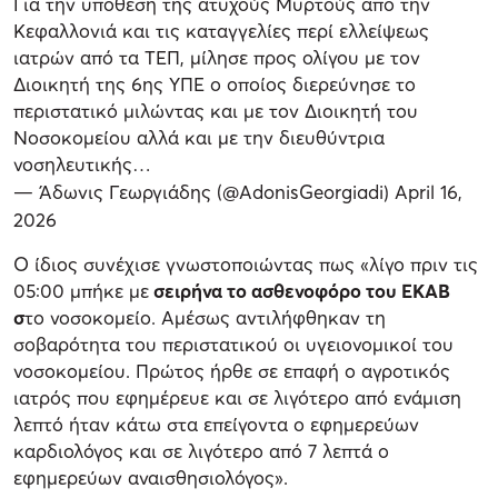
Για την υπόθεση της ατυχούς Μυρτούς από την
Κεφαλλονιά και τις καταγγελίες περί ελλείψεως
ιατρών από τα ΤΕΠ, μίλησε προς ολίγου με τον
Διοικητή της 6ης ΥΠΕ ο οποίος διερεύνησε το
περιστατικό μιλώντας και με τον Διοικητή του
Νοσοκομείου αλλά και με την διευθύντρια
νοσηλευτικής…
— Άδωνις Γεωργιάδης (@AdonisGeorgiadi)
April 16,
2026
Ο ίδιος συνέχισε γνωστοποιώντας πως «λίγο πριν τις
05:00 μπήκε με
σειρήνα το ασθενοφόρο του ΕΚΑΒ
σ
το νοσοκομείο. Αμέσως αντιλήφθηκαν τη
σοβαρότητα του περιστατικού οι υγειονομικοί του
νοσοκομείου. Πρώτος ήρθε σε επαφή ο αγροτικός
ιατρός που εφημέρευε και σε λιγότερο από ενάμιση
λεπτό ήταν κάτω στα επείγοντα ο εφημερεύων
καρδιολόγος και σε λιγότερο από 7 λεπτά ο
εφημερεύων αναισθησιολόγος».