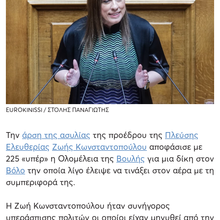
EUROKINISSI / ΣΤΟΛΗΣ ΠΑΝΑΓΙΩΤΗΣ
Την
άρση της ασυλίας
της προέδρου της
Πλεύσης
Ελευθερίας
Ζωής Κωνσταντοπούλου
αποφάσισε με
225 «υπέρ» η Ολομέλεια της
Βουλής
για μια δίκη στον
Βόλο
την οποία λίγο έλειψε να τινάξει στον αέρα με τη
συμπεριφορά της.
Η Ζωή Κωνσταντοπούλου ήταν συνήγορος
υπεράσπισης πολιτών οι οποίοι είχαν μηνυθεί από την