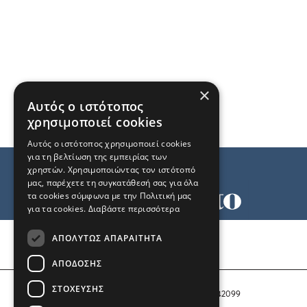
×
Αυτός ο ιστότοπος
χρησιμοποιεί cookies
Αυτός ο ιστότοπος χρησιμοποιεί cookies
για τη βελτίωση της εμπειρίας των
χρηστών. Χρησιμοποιώντας τον ιστότοπό
μας, παρέχετε τη συγκατάθεσή σας για όλα
τα cookies σύμφωνα με την Πολιτική μας
για τα cookies.
Διαβάστε περισσότερα
Όροι χρήσης
ΑΠΟΛΎΤΩΣ ΑΠΑΡΑΊΤΗΤΑ
Ταυτότητα
Επικοινωνία
ΑΠΌΔΟΣΗΣ
ΣΤΌΧΕΥΣΗΣ
Αριθμός Πιστοποίησης Μ.Η.Τ. 242099