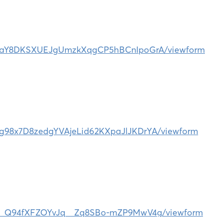
o_t3aY8DKSXUEJgUmzkXqgCP5hBCnIpoGrA/viewform
8g98x7D8zedgYVAjeLid62KXpaJlJKDrYA/viewform
b-__Q94fXFZOYvJq__Zq8SBo-mZP9MwV4g/viewform