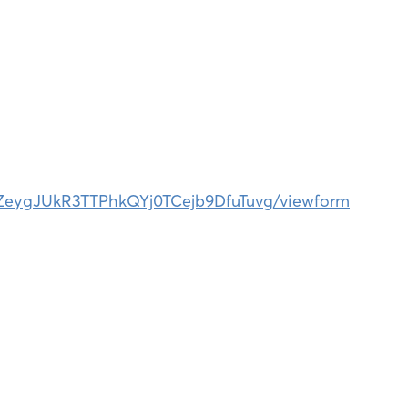
zlZeygJUkR3TTPhkQYj0TCejb9DfuTuvg/viewform