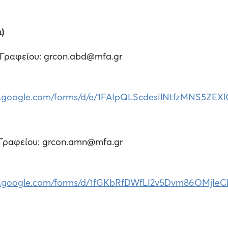
)
 Γραφείου: grcon.abd@mfa.gr
cs.google.com/forms/d/e/1FAIpQLScdesilNtfzMNS5
Γραφείου: grcon.amn@mfa.gr
cs.google.com/forms/d/1fGKbRfDWfLI2v5Dvm86OMjIe