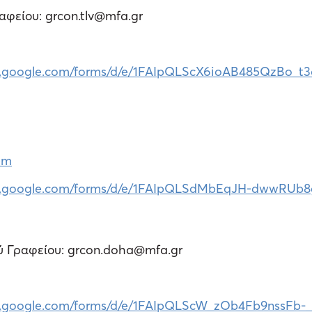
αφείου: grcon.tlv@mfa.gr
cs.google.com/forms/d/e/1FAIpQLScX6ioAB485QzB
em
cs.google.com/forms/d/e/1FAIpQLSdMbEqJH-dwwRUb
ύ Γραφείου: grcon.doha@mfa.gr
cs.google.com/forms/d/e/1FAIpQLScW_zOb4Fb9nssF