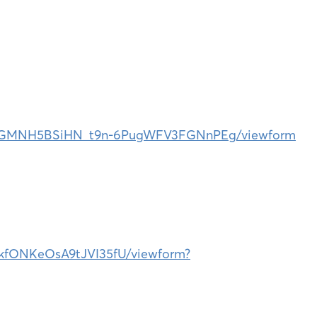
ZEXlGMNH5BSiHN_t9n-6PugWFV3FGNnPEg/viewform
CkfONKeOsA9tJVI35fU/viewform?