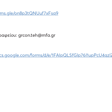
orms.gle/on8p3tQNUuf7xFsq9
ραφείου: grcon.teh@mfa.gr
docs.google.com/forms/d/e/1FAIpQLSfGlp76l1upPcU4q