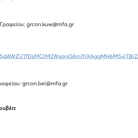
 Γραφείου: grcon.kuw@mfa.gr
AIpQLSdAWZUTfDsMCtM2WxpnOAm7hXAggMH6MSxiTBr2
ραφείου: grcon.bei@mfa.gr
ουβέιτ