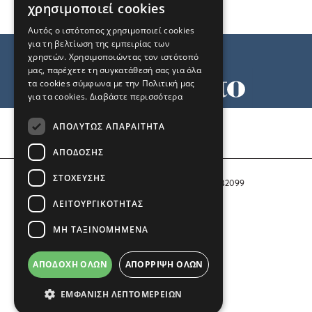
χρησιμοποιεί cookies
Αυτός ο ιστότοπος χρησιμοποιεί cookies
για τη βελτίωση της εμπειρίας των
χρηστών. Χρησιμοποιώντας τον ιστότοπό
μας, παρέχετε τη συγκατάθεσή σας για όλα
τα cookies σύμφωνα με την Πολιτική μας
για τα cookies.
Διαβάστε περισσότερα
Όροι χρήσης
ΑΠΟΛΎΤΩΣ ΑΠΑΡΑΊΤΗΤΑ
Ταυτότητα
Επικοινωνία
ΑΠΌΔΟΣΗΣ
ΣΤΌΧΕΥΣΗΣ
Αριθμός Πιστοποίησης Μ.Η.Τ. 242099
ΛΕΙΤΟΥΡΓΙΚΌΤΗΤΑΣ
COPYRIGHT © 2026 Το Μανιφέστο
ΜΗ ΤΑΞΙΝΟΜΗΜΈΝΑ
Μέλος του
ΑΠΟΔΟΧΉ ΌΛΩΝ
ΑΠΌΡΡΙΨΗ ΌΛΩΝ
ΕΜΦΆΝΙΣΗ ΛΕΠΤΟΜΕΡΕΙΏΝ