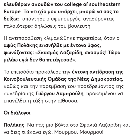
ελευθέρων σπουδών του college of southeastern
Europe
.
Το πτυχίο μου υπάρχει, μπορώ να σας το
δείξω
», απάντησε ο υφυπουργός, ανασύροντας
παλαιότερες δηλώσεις του βουλευτή.
Η αντιπαράθεση κλιμακώθηκε περαιτέρω, όταν ο
αψύς Πολάκης επανήλθε με έντονο ύφος,
φωνάζοντας: «Σκασμός Λαζαρίδη, σκασμός! Τώρα
μιλάω εγώ δεν θα πετάγεσαι!»
.
Το επεισόδιο προκάλεσε την
έντονη αντίδραση της
Κοινοβουλευτικής Ομάδας της Νέας Δημοκρατίας
,
καθώς και την παρέμβαση του προεδρεύοντος της
συνεδρίασης
Γιώργου Λαμπρούλη
, προκειμένου να
επανέλθει η τάξη στην αίθουσα.
Οι διάλογοι
:
Πολάκης
: Να πας μια βόλτα στα Σφακιά Λαζαρίδη και
να δεις τι έκανα εγώ. Μουρμου. Μουρμου!