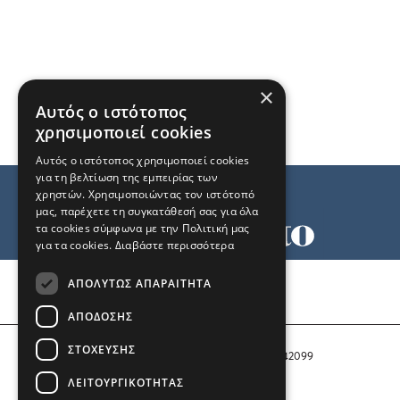
×
Αυτός ο ιστότοπος
χρησιμοποιεί cookies
Αυτός ο ιστότοπος χρησιμοποιεί cookies
για τη βελτίωση της εμπειρίας των
χρηστών. Χρησιμοποιώντας τον ιστότοπό
μας, παρέχετε τη συγκατάθεσή σας για όλα
τα cookies σύμφωνα με την Πολιτική μας
για τα cookies.
Διαβάστε περισσότερα
Όροι χρήσης
ΑΠΟΛΎΤΩΣ ΑΠΑΡΑΊΤΗΤΑ
Ταυτότητα
Επικοινωνία
ΑΠΌΔΟΣΗΣ
ΣΤΌΧΕΥΣΗΣ
Αριθμός Πιστοποίησης Μ.Η.Τ. 242099
ΛΕΙΤΟΥΡΓΙΚΌΤΗΤΑΣ