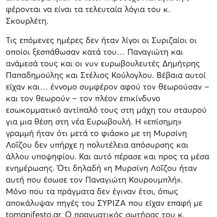
φέρονται να είναι τα τελευταία λόγια του κ.
Σκουρλέτη.
Τις επόμενες ημέρες δεν ήταν λίγοι οι Συριζαίοι οι
οποίοι ξεσπάθωσαν κατά του… Παναγιώτη και
ανάμεσά τους και οι νυν ευρωβουλευτές Δημήτρης
Παπαδημούλης και Στέλιος Κούλογλου. Βέβαια αυτοί
είχαν και… έννομο συμφέρον αφού τον θεωρούσαν –
και τον θεωρούν – τον πλέον επικίνδυνο
εσωκομματικό αντίπαλό τους στη μάχη του σταυρού
για μια θέση στη νέα Ευρωβουλή. Η «επίσημη»
γραμμή ήταν ότι μετά το φιάσκο με τη Μυρσίνη
Λοΐζου δεν υπήρχε η πολυτέλεια απόσυρσης και
άλλου υποψηφίου. Και αυτό πέρασε και προς τα μέσα
ενημέρωσης. Ότι δηλαδή «η Μυρσίνη Λοΐζου ήταν
αυτή που έσωσε τον Παναγιώτη Κουρουμπλή».
Μόνο που τα πράγματα δεν έγιναν έτσι, όπως
αποκάλυψαν πηγές του ΣΥΡΙΖΑ που είχαν επαφή με
tomanifesto.gr. Ο πραγματικός σωτήρας του κ.