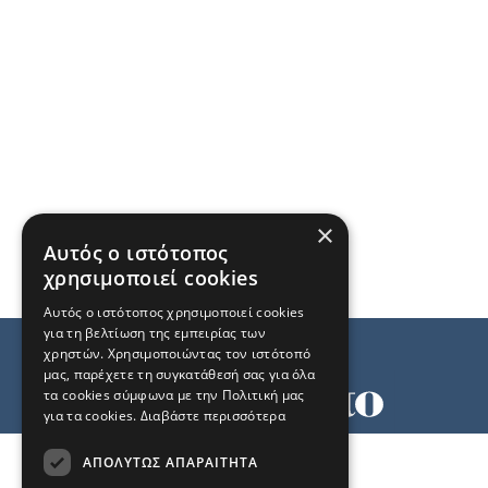
×
Αυτός ο ιστότοπος
χρησιμοποιεί cookies
Αυτός ο ιστότοπος χρησιμοποιεί cookies
για τη βελτίωση της εμπειρίας των
χρηστών. Χρησιμοποιώντας τον ιστότοπό
μας, παρέχετε τη συγκατάθεσή σας για όλα
τα cookies σύμφωνα με την Πολιτική μας
για τα cookies.
Διαβάστε περισσότερα
Όροι χρήσης
ΑΠΟΛΎΤΩΣ ΑΠΑΡΑΊΤΗΤΑ
Ταυτότητα