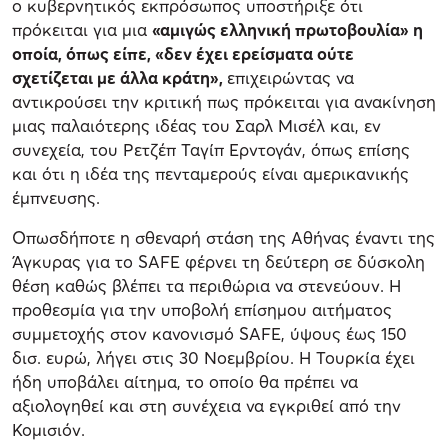
ο κυβερνητικός εκπρόσωπος υποστήριξε ότι
πρόκειται για μια
«αμιγώς ελληνική πρωτοβουλία» η
οποία, όπως είπε, «δεν έχει ερείσματα ούτε
σχετίζεται με άλλα κράτη»,
επιχειρώντας να
αντικρούσει την κριτική πως πρόκειται για ανακίνηση
μιας παλαιότερης ιδέας του Σαρλ Μισέλ και, εν
συνεχεία, του Ρετζέπ Ταγίπ Ερντογάν, όπως επίσης
και ότι η ιδέα της πενταμερούς είναι αμερικανικής
έμπνευσης.
Οπωσδήποτε η σθεναρή στάση της Αθήνας έναντι της
Άγκυρας για το SAFE φέρνει τη δεύτερη σε δύσκολη
θέση καθώς βλέπει τα περιθώρια να στενεύουν. Η
προθεσμία για την υποβολή επίσημου αιτήματος
συμμετοχής στον κανονισμό SAFE, ύψους έως 150
δισ. ευρώ, λήγει στις 30 Νοεμβρίου. Η Τουρκία έχει
ήδη υποβάλει αίτημα, το οποίο θα πρέπει να
αξιολογηθεί και στη συνέχεια να εγκριθεί από την
Κομισιόν.