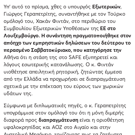
Υπ' αυτό το πρίσμα, χθες ο υπουργός
Εξωτερικών
,
Γιώργος Γεραπετρίτης, συναντήθηκε με τον Τούρκο
ομόλογό του, Χακάν Φιντάν, στο περιθώριο του
Συμβουλίου Εξωτερικών Υποθέσεων της
ΕΕ στο
Λουξεμβούργο. Η συνάντηση πραγματοποιήθηκε στον
απόηχο των εμπρηστικών δηλώσεων του δεύτερου το
περασμένο Σαββατοκύριακο, που κατηγόρησε την
Αθήνα ότι η στάση της στο SAFE εξυπηρετεί και
λόγους εσωτερικής κατανάλωσης. Ο κ. Φιντάν
υιοθέτησε απειλητική ρητορική, ζητώντας έμμεσα
από την Ελλάδα να προχωρήσει σε διαπραγμάτευση
σχετικά με την επέκταση του εύρους των χωρικών
υδάτων της.
Σύμφωνα με διπλωματικές πηγές, ο κ. Γεραπετρίτης
υπογράμμισε στον ομόλογό του ότι η μόνη διμερής
διαφορά προς
διαπραγμάτευση
είναι η οριοθέτηση
υφαλοκρηπίδας και ΑΟΖ στο Αιγαίο και στην
Ανατολική Μεσόγειο, τονίζοντας πως τα ζητήματα