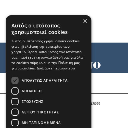
×
Αυτός ο ιστότοπος
χρησιμοποιεί cookies
Αυτός ο ιστότοπος χρησιμοποιεί cookies
για τη βελτίωση της εμπειρίας των
χρηστών. Χρησιμοποιώντας τον ιστότοπό
μας, παρέχετε τη συγκατάθεσή σας για όλα
τα cookies σύμφωνα με την Πολιτική μας
για τα cookies.
Διαβάστε περισσότερα
Όροι χρήσης
ΑΠΟΛΎΤΩΣ ΑΠΑΡΑΊΤΗΤΑ
Ταυτότητα
Επικοινωνία
ΑΠΌΔΟΣΗΣ
ΣΤΌΧΕΥΣΗΣ
Αριθμός Πιστοποίησης Μ.Η.Τ. 242099
ΛΕΙΤΟΥΡΓΙΚΌΤΗΤΑΣ
COPYRIGHT © 2026 Το Μανιφέστο
ΜΗ ΤΑΞΙΝΟΜΗΜΈΝΑ