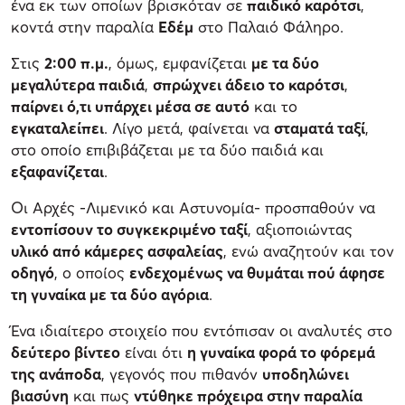
ένα εκ των οποίων βρισκόταν σε
παιδικό καρότσι
,
κοντά στην παραλία
Εδέμ
στο Παλαιό Φάληρο.
Στις
2:00 π.μ.
, όμως, εμφανίζεται
με τα δύο
μεγαλύτερα παιδιά
,
σπρώχνει άδειο το καρότσι
,
παίρνει ό,τι υπάρχει μέσα σε αυτό
και το
εγκαταλείπει
. Λίγο μετά, φαίνεται να
σταματά ταξί
,
στο οποίο επιβιβάζεται με τα δύο παιδιά και
εξαφανίζεται
.
Οι Αρχές -Λιμενικό και Αστυνομία- προσπαθούν να
εντοπίσουν το συγκεκριμένο ταξί
, αξιοποιώντας
υλικό από κάμερες ασφαλείας
, ενώ αναζητούν και τον
οδηγό
, ο οποίος
ενδεχομένως να θυμάται πού άφησε
τη γυναίκα με τα δύο αγόρια
.
Ένα ιδιαίτερο στοιχείο που εντόπισαν οι αναλυτές στο
δεύτερο βίντεο
είναι ότι
η γυναίκα φορά το φόρεμά
της ανάποδα
, γεγονός που πιθανόν
υποδηλώνει
βιασύνη
και πως
ντύθηκε πρόχειρα στην παραλία