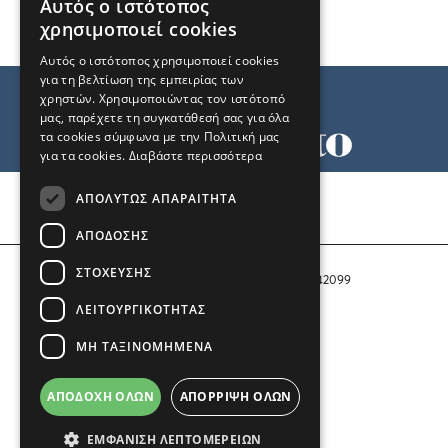
Αυτός ο ιστότοπος
χρησιμοποιεί cookies
Αυτός ο ιστότοπος χρησιμοποιεί cookies
για τη βελτίωση της εμπειρίας των
χρηστών. Χρησιμοποιώντας τον ιστότοπό
μας, παρέχετε τη συγκατάθεσή σας για όλα
τα cookies σύμφωνα με την Πολιτική μας
για τα cookies.
Διαβάστε περισσότερα
Όροι χρήσης
ΑΠΟΛΎΤΩΣ ΑΠΑΡΑΊΤΗΤΑ
Ταυτότητα
Επικοινωνία
ΑΠΌΔΟΣΗΣ
ΣΤΌΧΕΥΣΗΣ
Αριθμός Πιστοποίησης Μ.Η.Τ. 242099
ΛΕΙΤΟΥΡΓΙΚΌΤΗΤΑΣ
COPYRIGHT © 2026 Το Μανιφέστο
ΜΗ ΤΑΞΙΝΟΜΗΜΈΝΑ
Μέλος του
ΑΠΟΔΟΧΉ ΌΛΩΝ
ΑΠΌΡΡΙΨΗ ΌΛΩΝ
ΕΜΦΆΝΙΣΗ ΛΕΠΤΟΜΕΡΕΙΏΝ