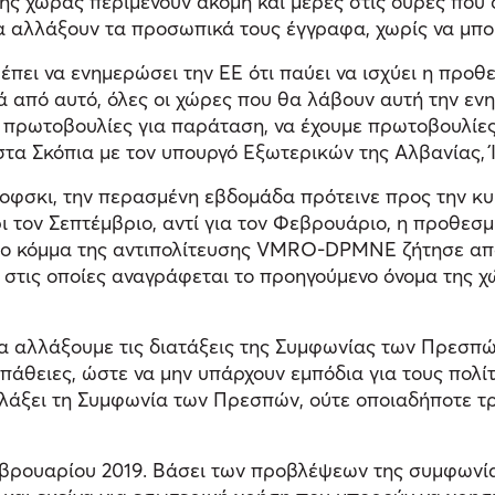
ης χώρας περιμένουν ακόμη και μέρες στις ουρές που 
α αλλάξουν τα προσωπικά τους έγγραφα, χωρίς να μπ
πει να ενημερώσει την ΕΕ ότι παύει να ισχύει η προθεσ
 από αυτό, όλες οι χώρες που θα λάβουν αυτή την εν
 για πρωτοβουλίες για παράταση, να έχουμε πρωτοβουλί
τα Σκόπια με τον υπουργό Εξωτερικών της Αλβανίας, Ί
οφσκι, την περασμένη εβδομάδα πρότεινε προς την κ
 τον Σεπτέμβριο, αντί για τον Φεβρουάριο, η προθεσ
ρο κόμμα της αντιπολίτευσης VMRO-DPMNE ζήτησε από
 στις οποίες αναγράφεται το προηγούμενο όνομα της χώ
ι θα αλλάξουμε τις διατάξεις της Συμφωνίας των Πρεσπ
θειες, ώστε να μην υπάρχουν εμπόδια για τους πολίτ
αλλάξει τη Συμφωνία των Πρεσπών, ούτε οποιαδήποτε
βρουαρίου 2019. Βάσει των προβλέψεων της συμφωνίας