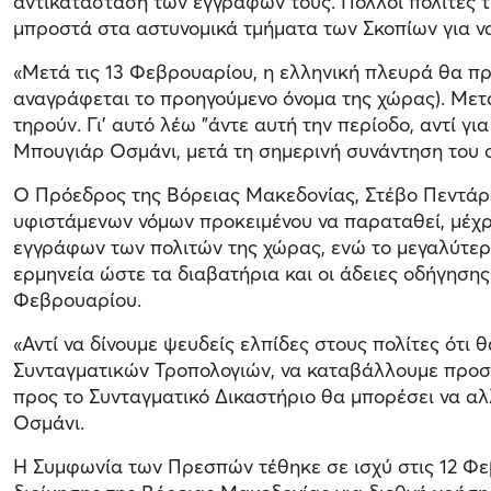
αντικατάσταση των εγγράφων τους. Πολλοί πολίτες τ
μπροστά στα αστυνομικά τμήματα των Σκοπίων για ν
«Μετά τις 13 Φεβρουαρίου, η ελληνική πλευρά θα πρέ
αναγράφεται το προηγούμενο όνομα της χώρας). Μετά
τηρούν. Γι' αυτό λέω "άντε αυτή την περίοδο, αντί
Μπουγιάρ Οσμάνι, μετά τη σημερινή συνάντηση του σ
Ο Πρόεδρος της Βόρειας Μακεδονίας, Στέβο Πεντάρ
υφιστάμενων νόμων προκειμένου να παραταθεί, μέχρι
εγγράφων των πολιτών της χώρας, ενώ το μεγαλύτε
ερμηνεία ώστε τα διαβατήρια και οι άδειες οδήγησης
Φεβρουαρίου.
«Αντί να δίνουμε ψευδείς ελπίδες στους πολίτες ότ
Συνταγματικών Τροπολογιών, να καταβάλλουμε προσπά
προς το Συνταγματικό Δικαστήριο θα μπορέσει να 
Οσμάνι.
Η Συμφωνία των Πρεσπών τέθηκε σε ισχύ στις 12 Φε