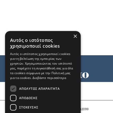
×
Αυτός ο ιστότοπος
χρησιμοποιεί cookies
Αυτός ο ιστότοπος χρησιμοποιεί cookies
για τη βελτίωση της εμπειρίας των
χρηστών. Χρησιμοποιώντας τον ιστότοπό
μας, παρέχετε τη συγκατάθεσή σας για όλα
τα cookies σύμφωνα με την Πολιτική μας
για τα cookies.
Διαβάστε περισσότερα
Όροι χρήσης
ΑΠΟΛΎΤΩΣ ΑΠΑΡΑΊΤΗΤΑ
Ταυτότητα
Επικοινωνία
ΑΠΌΔΟΣΗΣ
ΣΤΌΧΕΥΣΗΣ
Αριθμός Πιστοποίησης Μ.Η.Τ. 242099