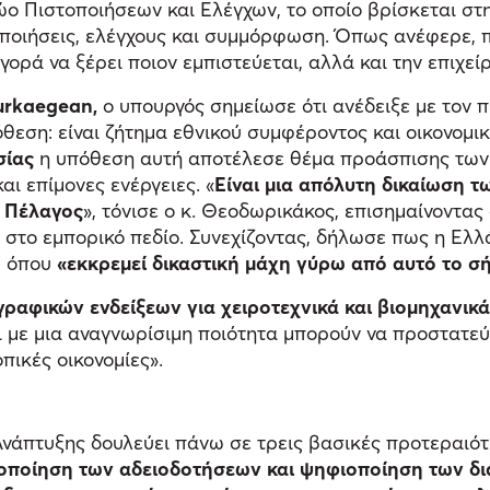
ο Πιστοποιήσεων και Ελέγχων, το οποίο βρίσκεται στ
οποιήσεις, ελέγχους και συμμόρφωση. Όπως ανέφερε, π
γορά να ξέρει ποιον εμπιστεύεται, αλλά και την επιχεί
urkaegean,
ο υπουργός σημείωσε ότι ανέδειξε με τον π
όθεση: είναι ζήτημα εθνικού συμφέροντος και οικονομι
σίας
η υπόθεση αυτή αποτέλεσε θέμα προάσπισης των
ι επίμονες ενέργειες. «
Είναι μια απόλυτη δικαίωση τ
ο Πέλαγος
», τόνισε ο κ. Θεοδωρικάκος, επισημαίνοντας
ς στο εμπορικό πεδίο. Συνεχίζοντας, δήλωσε πως η Ελ
, όπου
«εκκρεμεί δικαστική μάχη γύρω από αυτό το σήμ
ραφικών ενδείξεων για χειροτεχνικά και βιομηχανικ
αι με μια αναγνωρίσιμη ποιότητα μπορούν να προστατεύ
πικές οικονομίες».
νάπτυξης δουλεύει πάνω σε τρεις βασικές προτεραιότ
λοποίηση των αδειοδοτήσεων και ψηφιοποίηση των δ