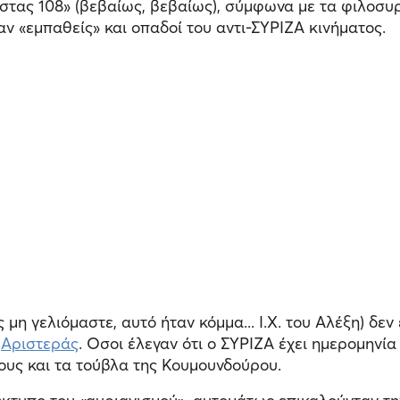
λίστας 108» (βεβαίως, βεβαίως), σύμφωνα με τα φιλοσυ
αν «εμπαθείς» και οπαδοί του αντι-ΣΥΡΙΖΑ κινήματος.
μη γελιόμαστε, αυτό ήταν κόμμα... Ι.Χ. του Αλέξη) δεν
ς
Αριστεράς
. Οσοι έλεγαν ότι ο ΣΥΡΙΖΑ έχει ημερομηνία
τους και τα τούβλα της Κουμουνδούρου.