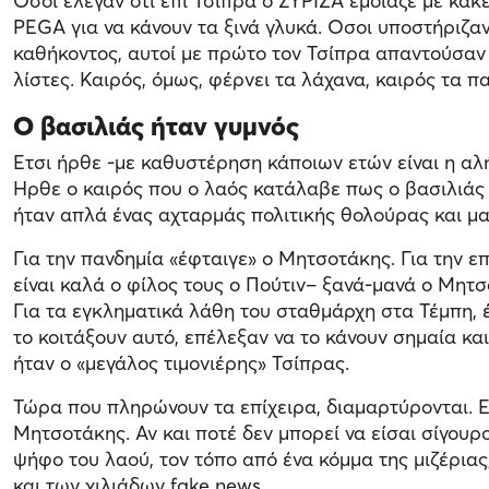
Οσοι έλεγαν ότι επί Τσίπρα ο ΣΥΡΙΖΑ έμοιαζε με κακ
PEGA για να κάνουν τα ξινά γλυκά. Οσοι υποστήριζα
καθήκοντος, αυτοί με πρώτο τον Τσίπρα απαντούσαν ό
λίστες. Καιρός, όμως, φέρνει τα λάχανα, καιρός τα 
Ο βασιλιάς ήταν γυμνός
Ετσι ήρθε -με καθυστέρηση κάποιων ετών είναι η αλή
Ηρθε ο καιρός που ο λαός κατάλαβε πως ο βασιλιάς ή
ήταν απλά ένας αχταρμάς πολιτικής θολούρας και 
Για την πανδημία «έφταιγε» ο Μητσοτάκης. Για την ε
είναι καλά ο φίλος τους ο Πούτιν– ξανά-μανά ο Μητσ
Για τα εγκληματικά λάθη του σταθμάρχη στα Τέμπη, έ
το κοιτάξουν αυτό, επέλεξαν να το κάνουν σημαία κα
ήταν ο «μεγάλος τιμονιέρης» Τσίπρας.
Τώρα που πληρώνουν τα επίχειρα, διαμαρτύρονται. Ευ
Μητσοτάκης. Αν και ποτέ δεν μπορεί να είσαι σίγουρο
ψήφο του λαού, τον τόπο από ένα κόμμα της μιζέρια
και των χιλιάδων fake news.