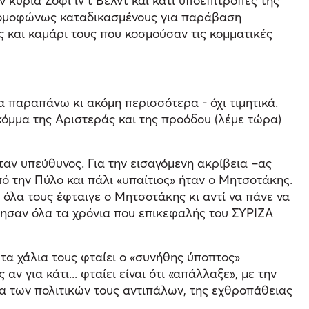
 κυρία Σόφι ιν’τ Βελντ και κάτι υποεπιτροπές της
ου ομοφώνως καταδικασμένους για παράβαση
υς και καμάρι τους που κοσμούσαν τις κομματικές
α παραπάνω κι ακόμη περισσότερα - όχι τιμητικά.
 κόμμα της Αριστεράς και της προόδου (λέμε τώρα)
ταν υπεύθυνος. Για την εισαγόμενη ακρίβεια –ας
πό την Πύλο και πάλι «υπαίτιος» ήταν ο Μητσοτάκης.
 όλα τους έφταιγε ο Μητσοτάκης κι αντί να πάνε να
ύθησαν όλα τα χρόνια που επικεφαλής του ΣΥΡΙΖΑ
 τα χάλια τους φταίει ο «συνήθης ύποπτος»
 για κάτι... φταίει είναι ότι «απάλλαξε», με την
ρα των πολιτικών τους αντιπάλων, της εχθροπάθειας