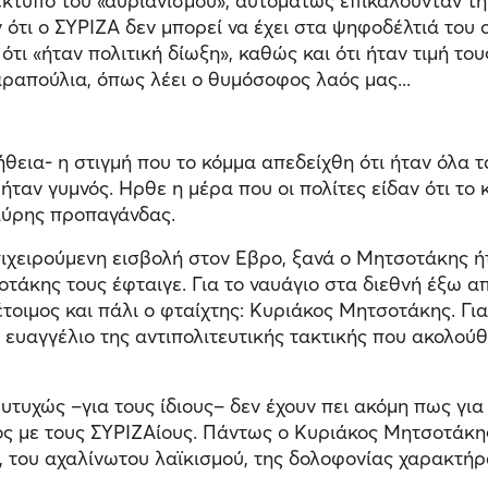
έκτυπο του «αυριανισμού», αυτομάτως επικαλούνταν την
ν ότι ο ΣΥΡΙΖΑ δεν μπορεί να έχει στα ψηφοδέλτιά τ
τι «ήταν πολιτική δίωξη», καθώς και ότι ήταν τιμή το
παραπούλια, όπως λέει ο θυμόσοφος λαός μας...
θεια- η στιγμή που το κόμμα απεδείχθη ότι ήταν όλα τ
ταν γυμνός. Ηρθε η μέρα που οι πολίτες είδαν ότι το
μαύρης προπαγάνδας.
πιχειρούμενη εισβολή στον Εβρο, ξανά ο Μητσοτάκης ή
οτάκης τους έφταιγε. Για το ναυάγιο στα διεθνή έξω α
τοιμος και πάλι ο φταίχτης: Κυριάκος Μητσοτάκης. Για
ι ευαγγέλιο της αντιπολιτευτικής τακτικής που ακολο
τυχώς –για τους ίδιους– δεν έχουν πει ακόμη πως για
ς με τους ΣΥΡΙΖΑίους. Πάντως ο Κυριάκος Μητσοτάκης αν
ς, του αχαλίνωτου λαϊκισμού, της δολοφονίας χαρακτή