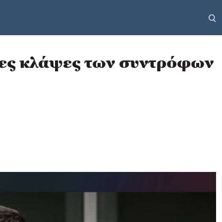
μες κλάψες των συντρόφων