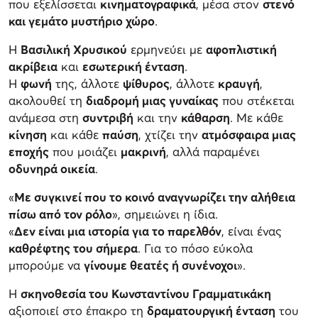
που εξελίσσεται
κινηματογραφικά
, μέσα στον
στενό
και γεμάτο μυστήριο χώρο
.
Η
Βασιλική Χρυσικού
ερμηνεύει με
αφοπλιστική
ακρίβεια
και
εσωτερική ένταση
.
Η
φωνή
της, άλλοτε
ψίθυρος
, άλλοτε
κραυγή
,
ακολουθεί τη
διαδρομή μιας γυναίκας
που στέκεται
ανάμεσα στη
συντριβή
και την
κάθαρση
. Με κάθε
κίνηση
και κάθε
παύση
, χτίζει την
ατμόσφαιρα μιας
εποχής
που μοιάζει
μακρινή
, αλλά παραμένει
οδυνηρά οικεία
.
«
Με συγκινεί που το κοινό αναγνωρίζει την αλήθεια
πίσω από τον ρόλο
», σημειώνει η ίδια.
«
Δεν είναι μια ιστορία για το παρελθόν
, είναι ένας
καθρέφτης του σήμερα
. Για το πόσο εύκολα
μπορούμε να
γίνουμε θεατές ή συνένοχοι
».
Η
σκηνοθεσία του Κωνσταντίνου Γραμματικάκη
αξιοποιεί στο έπακρο τη
δραματουργική ένταση
του