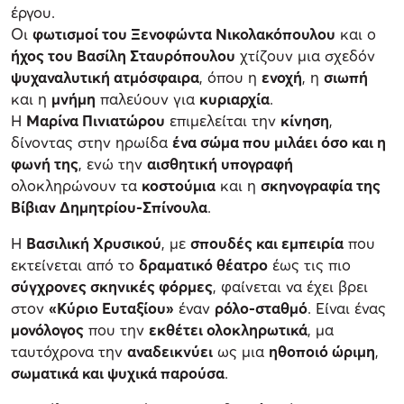
έργου.
Οι
φωτισμοί του Ξενοφώντα Νικολακόπουλου
και ο
ήχος του Βασίλη Σταυρόπουλου
χτίζουν μια σχεδόν
ψυχαναλυτική ατμόσφαιρα
, όπου η
ενοχή
, η
σιωπή
και η
μνήμη
παλεύουν για
κυριαρχία
.
Η
Μαρίνα Πινιατώρου
επιμελείται την
κίνηση
,
δίνοντας στην ηρωίδα
ένα σώμα που μιλάει όσο και η
φωνή της
, ενώ την
αισθητική υπογραφή
ολοκληρώνουν τα
κοστούμια
και η
σκηνογραφία της
Βίβιαν Δημητρίου-Σπίνουλα
.
Η
Βασιλική Χρυσικού
, με
σπουδές και εμπειρία
που
εκτείνεται από το
δραματικό θέατρο
έως τις πιο
σύγχρονες σκηνικές φόρμες
, φαίνεται να έχει βρει
στον
«Κύριο Ευταξίου»
έναν
ρόλο-σταθμό
. Είναι ένας
μονόλογος
που την
εκθέτει ολοκληρωτικά
, μα
ταυτόχρονα την
αναδεικνύει
ως μια
ηθοποιό ώριμη
,
σωματικά και ψυχικά παρούσα
.