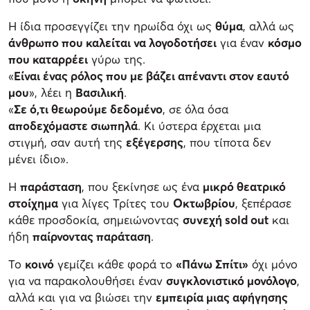
Η ίδια προσεγγίζει την ηρωίδα όχι ως
θύμα
, αλλά ως
άνθρωπο που καλείται να λογοδοτήσει
για έναν
κόσμο
που καταρρέει
γύρω της.
«
Είναι ένας ρόλος που με βάζει απέναντι στον εαυτό
μου
», λέει η
Βασιλική
.
«
Σε ό,τι θεωρούμε δεδομένο
, σε όλα όσα
αποδεχόμαστε σιωπηλά
. Κι ύστερα έρχεται μια
στιγμή, σαν αυτή της
εξέγερσης
, που τίποτα δεν
μένει ίδιο».
Η
παράσταση
, που ξεκίνησε ως ένα
μικρό θεατρικό
στοίχημα
για λίγες Τρίτες του
Οκτωβρίου
, ξεπέρασε
κάθε προσδοκία, σημειώνοντας
συνεχή sold out
και
ήδη
παίρνοντας παράταση
.
Το
κοινό
γεμίζει κάθε φορά το
«Πάνω Σπίτι»
όχι μόνο
για να παρακολουθήσει έναν
συγκλονιστικό μονόλογο
,
αλλά και για να βιώσει την
εμπειρία μιας αφήγησης