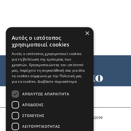
×
Αυτός ο ιστότοπος
χρησιμοποιεί cookies
Αυτός ο ιστότοπος χρησιμοποιεί cookies
για τη βελτίωση της εμπειρίας των
χρηστών. Χρησιμοποιώντας τον ιστότοπό
μας, παρέχετε τη συγκατάθεσή σας για όλα
τα cookies σύμφωνα με την Πολιτική μας
για τα cookies.
Διαβάστε περισσότερα
Όροι χρήσης
ΑΠΟΛΎΤΩΣ ΑΠΑΡΑΊΤΗΤΑ
Ταυτότητα
Επικοινωνία
ΑΠΌΔΟΣΗΣ
ΣΤΌΧΕΥΣΗΣ
Αριθμός Πιστοποίησης Μ.Η.Τ. 242099
ΛΕΙΤΟΥΡΓΙΚΌΤΗΤΑΣ