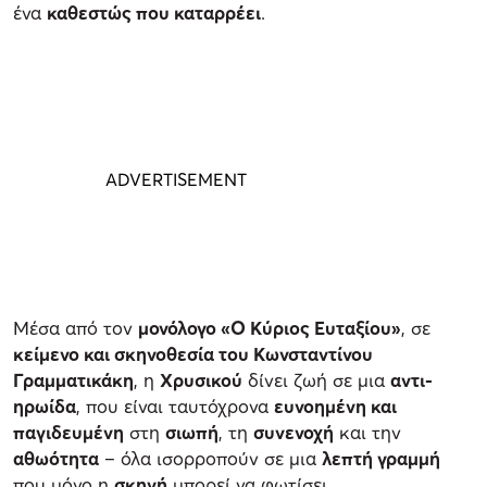
ένα
καθεστώς που καταρρέει
.
Μέσα από τον
μονόλογο «Ο Κύριος Ευταξίου»
, σε
κείμενο και σκηνοθεσία του Κωνσταντίνου
Γραμματικάκη
, η
Χρυσικού
δίνει ζωή σε μια
αντι-
ηρωίδα
, που είναι ταυτόχρονα
ευνοημένη και
παγιδευμένη
στη
σιωπή
, τη
συνενοχή
και την
αθωότητα
– όλα ισορροπούν σε μια
λεπτή γραμμή
που μόνο η
σκηνή
μπορεί να φωτίσει.