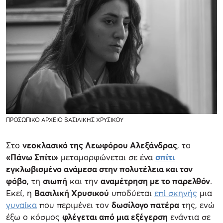
ΠΡΟΣΩΠΙΚΟ ΑΡΧΕΙΟ ΒΑΣΙΛΙΚΗΣ ΧΡΥΣΙΚΟΥ
Στο
νεοκλασικό της Λεωφόρου Αλεξάνδρας
, το
«Πάνω Σπίτι»
μεταμορφώνεται σε ένα
σπίτι
εγκλωβισμένο ανάμεσα στην πολυτέλεια και τον
φόβο
, τη
σιωπή
και την
αναμέτρηση με το παρελθόν
.
Εκεί, η
Βασιλική Χρυσικού
υποδύεται
επί σκηνής
μια
γυναίκα
που περιμένει τον
δωσίλογο πατέρα
της, ενώ
έξω ο κόσμος
φλέγεται από μια εξέγερση
ενάντια σε