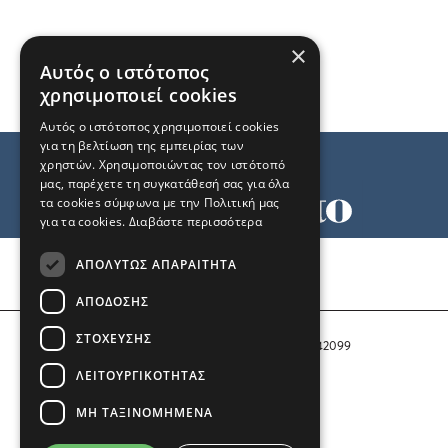
×
Αυτός ο ιστότοπος
χρησιμοποιεί cookies
Αυτός ο ιστότοπος χρησιμοποιεί cookies
για τη βελτίωση της εμπειρίας των
χρηστών. Χρησιμοποιώντας τον ιστότοπό
μας, παρέχετε τη συγκατάθεσή σας για όλα
τα cookies σύμφωνα με την Πολιτική μας
για τα cookies.
Διαβάστε περισσότερα
Όροι χρήσης
ΑΠΟΛΎΤΩΣ ΑΠΑΡΑΊΤΗΤΑ
Ταυτότητα
Επικοινωνία
ΑΠΌΔΟΣΗΣ
ΣΤΌΧΕΥΣΗΣ
Αριθμός Πιστοποίησης Μ.Η.Τ. 242099
ΛΕΙΤΟΥΡΓΙΚΌΤΗΤΑΣ
COPYRIGHT © 2026 Το Μανιφέστο
ΜΗ ΤΑΞΙΝΟΜΗΜΈΝΑ
Μέλος του