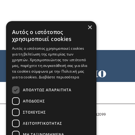
×
Αυτός ο ιστότοπος
χρησιμοποιεί cookies
Αυτός ο ιστότοπος χρησιμοποιεί cookies
για τη βελτίωση της εμπειρίας των
χρηστών. Χρησιμοποιώντας τον ιστότοπό
μας, παρέχετε τη συγκατάθεσή σας για όλα
τα cookies σύμφωνα με την Πολιτική μας
για τα cookies.
Διαβάστε περισσότερα
Όροι χρήσης
ΑΠΟΛΎΤΩΣ ΑΠΑΡΑΊΤΗΤΑ
Ταυτότητα
Επικοινωνία
ΑΠΌΔΟΣΗΣ
ΣΤΌΧΕΥΣΗΣ
Αριθμός Πιστοποίησης Μ.Η.Τ. 242099
ΛΕΙΤΟΥΡΓΙΚΌΤΗΤΑΣ
COPYRIGHT © 2026 Το Μανιφέστο
ΜΗ ΤΑΞΙΝΟΜΗΜΈΝΑ