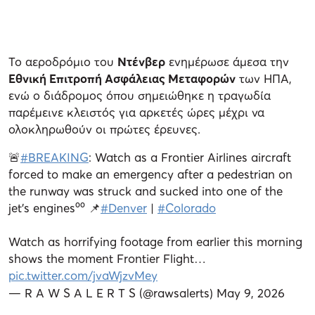
Το αεροδρόμιο του
Ντένβερ
ενημέρωσε άμεσα την
Εθνική Επιτροπή Ασφάλειας Μεταφορών
των ΗΠΑ,
ενώ ο διάδρομος όπου σημειώθηκε η τραγωδία
παρέμεινε κλειστός για αρκετές ώρες μέχρι να
ολοκληρωθούν οι πρώτες έρευνες.
🚨
#BREAKING
: Watch as a Frontier Airlines aircraft
forced to make an emergency after a pedestrian on
the runway was struck and sucked into one of the
jet’s engines⁰⁰ 📌
#Denver
|
#Colorado
Watch as horrifying footage from earlier this morning
shows the moment Frontier Flight…
pic.twitter.com/jvaWjzvMey
— R A W S A L E R T S (@rawsalerts)
May 9, 2026