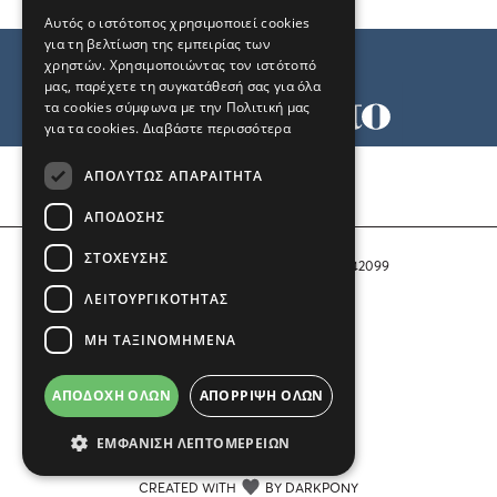
Αυτός ο ιστότοπος χρησιμοποιεί cookies
για τη βελτίωση της εμπειρίας των
χρηστών. Χρησιμοποιώντας τον ιστότοπό
μας, παρέχετε τη συγκατάθεσή σας για όλα
τα cookies σύμφωνα με την Πολιτική μας
για τα cookies.
Διαβάστε περισσότερα
Όροι χρήσης
ΑΠΟΛΎΤΩΣ ΑΠΑΡΑΊΤΗΤΑ
Ταυτότητα
Επικοινωνία
ΑΠΌΔΟΣΗΣ
ΣΤΌΧΕΥΣΗΣ
Αριθμός Πιστοποίησης Μ.Η.Τ. 242099
ΛΕΙΤΟΥΡΓΙΚΌΤΗΤΑΣ
COPYRIGHT © 2026 Το Μανιφέστο
ΜΗ ΤΑΞΙΝΟΜΗΜΈΝΑ
Μέλος του
ΑΠΟΔΟΧΉ ΌΛΩΝ
ΑΠΌΡΡΙΨΗ ΌΛΩΝ
ΕΜΦΆΝΙΣΗ ΛΕΠΤΟΜΕΡΕΙΏΝ
CREATED WITH
BY DARKPONY