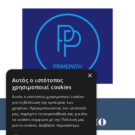
×
Αυτός ο ιστότοπος
χρησιμοποιεί cookies
Αυτός ο ιστότοπος χρησιμοποιεί cookies
για τη βελτίωση της εμπειρίας των
χρηστών. Χρησιμοποιώντας τον ιστότοπό
μας, παρέχετε τη συγκατάθεσή σας για όλα
τα cookies σύμφωνα με την Πολιτική μας
για τα cookies.
Διαβάστε περισσότερα
Όροι χρήσης